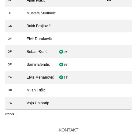
Ajdin Nukić
MF
Mustafa Šukilović
DF
Bakir Brajlović
GK
Elvir Duraković
DF
Boban Đerić
DF
85'
Samir Efendić
DF
56'
Elvis Mehanović
FW
74'
Milan Trišić
GK
Vojo Ubiparip
FW
Trener:
-
KONTAKT