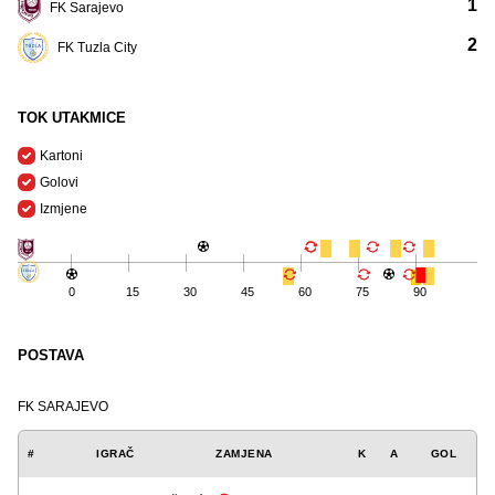
1
FK Sarajevo
2
FK Tuzla City
TOK UTAKMICE
Kartoni
Golovi
Izmjene
0
15
30
45
60
75
90
POSTAVA
FK SARAJEVO
#
IGRAČ
ZAMJENA
K
A
GOL