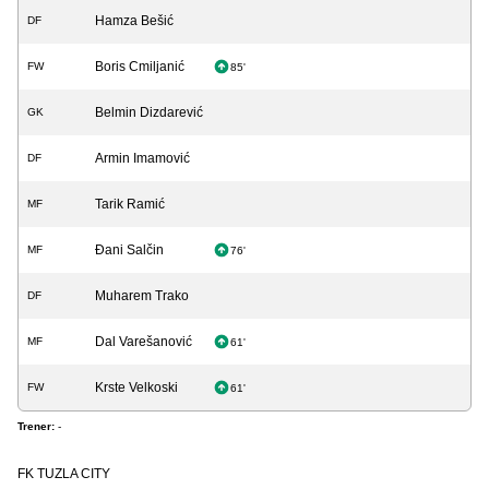
Hamza Bešić
DF
Boris Cmiljanić
FW
85'
Belmin Dizdarević
GK
Armin Imamović
DF
Tarik Ramić
MF
Đani Salčin
MF
76'
Muharem Trako
DF
Dal Varešanović
MF
61'
Krste Velkoski
FW
61'
Trener:
-
FK TUZLA CITY