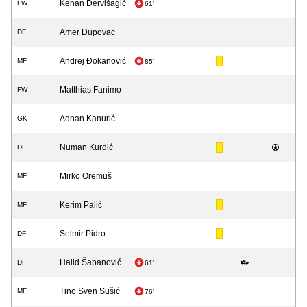
Kenan Dervišagić
FW
61'
Amer Dupovac
DF
Andrej Đokanović
MF
85'
Matthias Fanimo
FW
Adnan Kanurić
GK
Numan Kurdić
DF
Mirko Oremuš
MF
Kerim Palić
MF
Selmir Pidro
DF
Halid Šabanović
DF
61'
Tino Sven Sušić
MF
76'