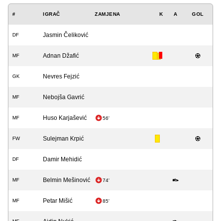
#
IGRAČ
ZAMJENA
K
A
GOL
Jasmin Čeliković
DF
Adnan Džafić
MF
Nevres Fejzić
GK
Nebojša Gavrić
MF
Huso Karjašević
MF
56'
Sulejman Krpić
FW
Damir Mehidić
DF
Belmin Mešinović
MF
74'
Petar Mišić
MF
85'