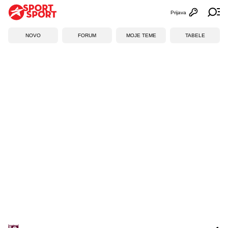
Prijava
Otvori profi
Ot
NOVO
FORUM
MOJE TEME
TABELE