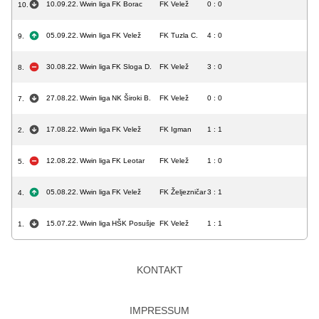
10.09.22.
Wwin liga
FK Borac
FK Velež
0 : 0
10.
05.09.22.
Wwin liga
FK Velež
FK Tuzla C.
4 : 0
9.
30.08.22.
Wwin liga
FK Sloga D.
FK Velež
3 : 0
8.
27.08.22.
Wwin liga
NK Široki B.
FK Velež
0 : 0
7.
17.08.22.
Wwin liga
FK Velež
FK Igman
1 : 1
2.
12.08.22.
Wwin liga
FK Leotar
FK Velež
1 : 0
5.
05.08.22.
Wwin liga
FK Velež
FK Željezničar
3 : 1
4.
15.07.22.
Wwin liga
HŠK Posušje
FK Velež
1 : 1
1.
KONTAKT
IMPRESSUM