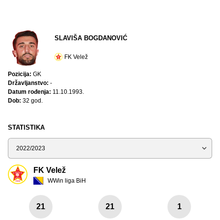
SLAVIŠA BOGDANOVIĆ
FK Velež
Pozicija:
GK
Državljanstvo:
-
Datum rođenja:
11.10.1993.
Dob:
32 god.
STATISTIKA
Sezona
FK Velež
WWin liga BiH
21
21
1