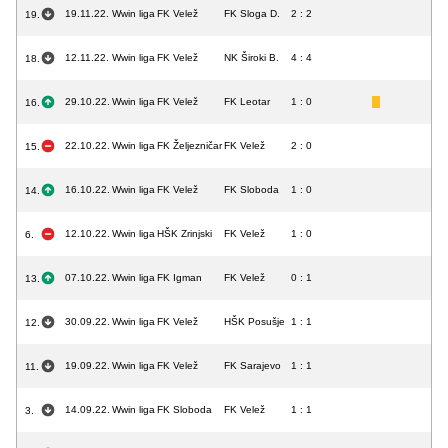
19.11.22.
Wwin liga
FK Velež
FK Sloga D.
2 : 2
19.
12.11.22.
Wwin liga
FK Velež
NK Široki B.
4 : 4
18.
29.10.22.
Wwin liga
FK Velež
FK Leotar
1 : 0
16.
22.10.22.
Wwin liga
FK Željezničar
FK Velež
2 : 0
15.
16.10.22.
Wwin liga
FK Velež
FK Sloboda
1 : 0
14.
12.10.22.
Wwin liga
HŠK Zrinjski
FK Velež
1 : 0
6.
07.10.22.
Wwin liga
FK Igman
FK Velež
0 : 1
13.
30.09.22.
Wwin liga
FK Velež
HŠK Posušje
1 : 1
12.
19.09.22.
Wwin liga
FK Velež
FK Sarajevo
1 : 1
11.
14.09.22.
Wwin liga
FK Sloboda
FK Velež
1 : 1
3.