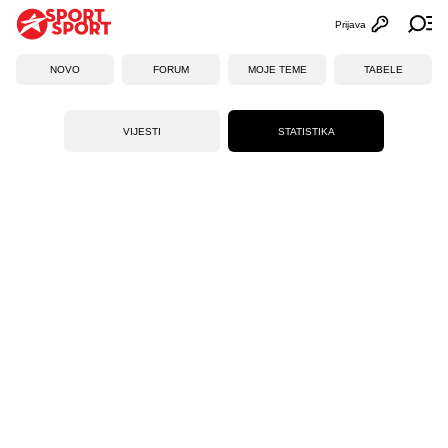
Prijava
Otvori profi
Ot
NOVO
FORUM
MOJE TEME
TABELE
VIJESTI
STATISTIKA