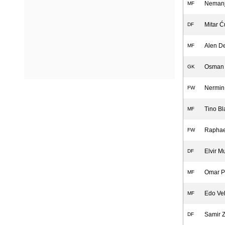
Nemanj
MF
Mitar Ć
DF
Alen D
MF
Osman 
GK
Nermin
FW
Tino Bl
MF
Raphae
FW
Elvir M
DF
Omar P
MF
Edo Ve
MF
Samir Z
DF