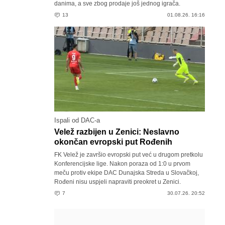
danima, a sve zbog prodaje još jednog igrača.
13
01.08.26. 16:16
Ispali od DAC-a
Velež razbijen u Zenici: Neslavno
okončan evropski put Rođenih
FK Velež je završio evropski put već u drugom pretkolu
Konferencijske lige. Nakon poraza od 1:0 u prvom
meču protiv ekipe DAC Dunajska Streda u Slovačkoj,
Rođeni nisu uspjeli napraviti preokret u Zenici.
7
30.07.26. 20:52