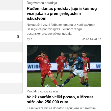
Dogovorena saradnja
Rođeni danas predstavljaju iskusnog
veznjaka sa premijerligaškim
iskustvom
Nekadašnji vezni fudbaler Igmana iz Konjica Armin
Bešagić će ponovo igrati u elitnom rangu
bosanskohercegovačkog fudbala.
8
05.08.26. 07:10
Prodali važnog igrača
Velež završio veliki posao, u Mostar
stiže oko 250.000 eura!
Kasa Veleža biti će dodatno napunjena u narednim