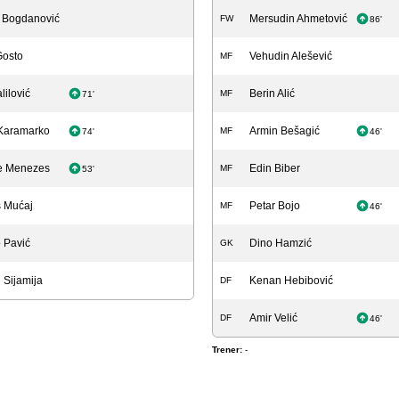
a Bogdanović
Mersudin Ahmetović
FW
86'
Gosto
Vehudin Alešević
MF
lilović
Berin Alić
MF
71'
Karamarko
Armin Bešagić
MF
74'
46'
e Menezes
Edin Biber
MF
53'
s Mućaj
Petar Bojo
MF
46'
 Pavić
Dino Hamzić
GK
 Sijamija
Kenan Hebibović
DF
Amir Velić
DF
46'
Trener:
-