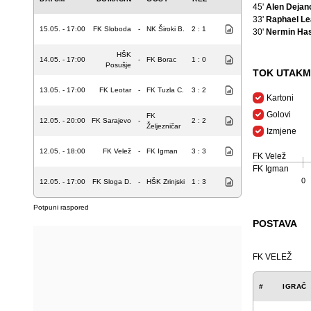
45'
Alen Dejan
33'
Raphael Le
15.05. - 17:00
FK Sloboda
-
NK Široki B.
2 : 1
30'
Nermin Ha
HŠK
14.05. - 17:00
-
FK Borac
1 : 0
Posušje
TOK UTAKM
13.05. - 17:00
FK Leotar
-
FK Tuzla C.
3 : 2
Kartoni
Golovi
FK
12.05. - 20:00
FK Sarajevo
-
2 : 2
Željezničar
Izmjene
12.05. - 18:00
FK Velež
-
FK Igman
3 : 3
FK Velež
FK Igman
0
12.05. - 17:00
FK Sloga D.
-
HŠK Zrinjski
1 : 3
Potpuni raspored
POSTAVA
FK VELEŽ
#
IGRAČ