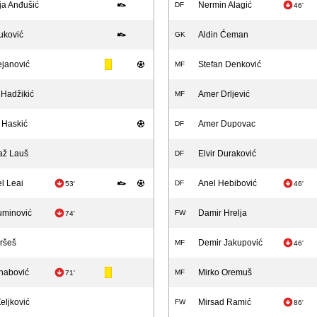
a Anđušić
Nermin Alagić
DF
46'
uković
Aldin Ćeman
GK
ejanović
Stefan Denković
MF
Hadžikić
Amer Drljević
MF
 Haskić
Amer Dupovac
DF
až Lauš
Elvir Duraković
DF
l Leai
Anel Hebibović
DF
53'
46'
uminović
Damir Hrelja
FW
74'
ršeš
Demir Jakupović
MF
46'
habović
Mirko Oremuš
MF
71'
eljković
Mirsad Ramić
FW
86'