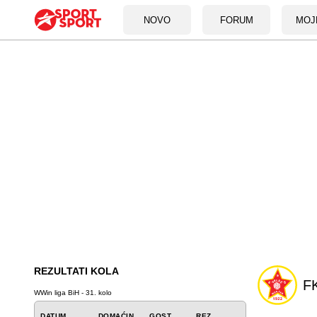
NOVO
FORUM
MOJ
REZULTATI KOLA
FK
WWin liga BiH - 31. kolo
DATUM
DOMAĆIN
GOST
REZ