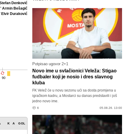
Stefan Denković
7'
Armin Bešagić
'
Elvir Duraković
Potpisao ugovor 2+1
Novo ime u svlačionici Veleža: Stigao
fudbaler koji je nosio i dres slavnog
90
kluba
FK Velež će u novu sezonu ući sa dosta promjena u
igračkom kadru, a Mostarci su danas predstavili i još
jedno novo ime.
6
05.08.26. 13:00
A
K
A
GOL