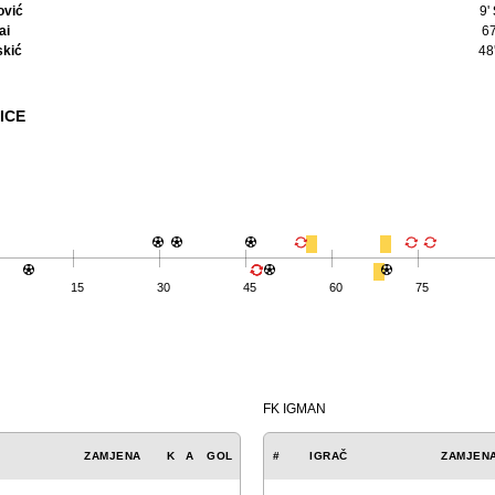
ović
9'
ai
6
skić
48
ICE
15
30
45
60
75
FK IGMAN
ZAMJENA
K
A
GOL
#
IGRAČ
ZAMJEN