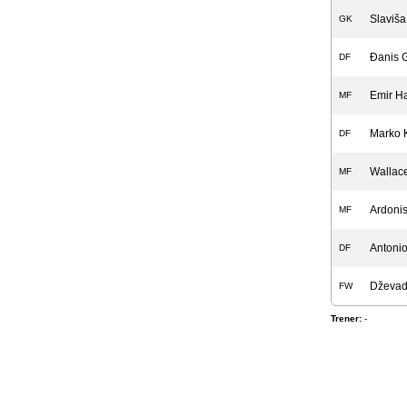
Slaviš
GK
Đanis 
DF
Emir Ha
MF
Marko 
DF
Wallac
MF
Ardoni
MF
Antonio
DF
Dževad
FW
Trener:
-