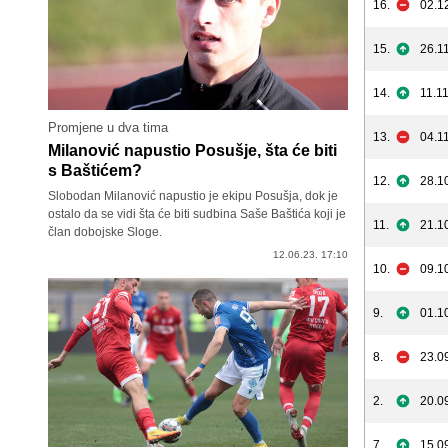
16.
02.1
15.
26.11
14.
11.11
Promjene u dva tima
13.
04.11
Milanović napustio Posušje, šta će biti
s Baštićem?
12.
28.1
Slobodan Milanović napustio je ekipu Posušja, dok je
ostalo da se vidi šta će biti sudbina Saše Baštića koji je
11.
21.1
član dobojske Sloge.
12.06.23. 17:10
10.
09.1
9.
01.1
8.
23.0
2.
20.0
7.
15.0