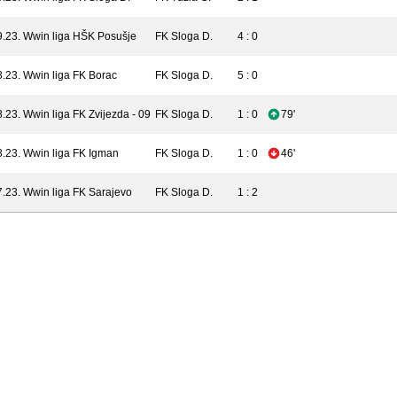
9.23.
Wwin liga
HŠK Posušje
FK Sloga D.
4 : 0
8.23.
Wwin liga
FK Borac
FK Sloga D.
5 : 0
8.23.
Wwin liga
FK Zvijezda - 09
FK Sloga D.
1 : 0
79'
8.23.
Wwin liga
FK Igman
FK Sloga D.
1 : 0
46'
7.23.
Wwin liga
FK Sarajevo
FK Sloga D.
1 : 2