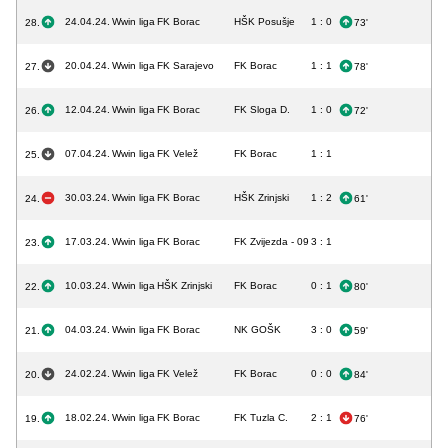
24.04.24.
Wwin liga
FK Borac
HŠK Posušje
1 : 0
28.
73'
20.04.24.
Wwin liga
FK Sarajevo
FK Borac
1 : 1
27.
78'
12.04.24.
Wwin liga
FK Borac
FK Sloga D.
1 : 0
26.
72'
07.04.24.
Wwin liga
FK Velež
FK Borac
1 : 1
25.
30.03.24.
Wwin liga
FK Borac
HŠK Zrinjski
1 : 2
24.
61'
17.03.24.
Wwin liga
FK Borac
FK Zvijezda - 09
3 : 1
23.
10.03.24.
Wwin liga
HŠK Zrinjski
FK Borac
0 : 1
22.
80'
04.03.24.
Wwin liga
FK Borac
NK GOŠK
3 : 0
21.
59'
24.02.24.
Wwin liga
FK Velež
FK Borac
0 : 0
20.
84'
18.02.24.
Wwin liga
FK Borac
FK Tuzla C.
2 : 1
19.
76'