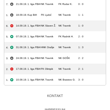
21.09.19.
1. liga FBiH
NK Travnik
FK Rudar K.
0 : 0
7.
18.09.19.
Kup BiH
FK Ljubić
NK Travnik
1 : 1
1.
14.09.19.
1. liga FBiH
NK Slaven Ž.
NK Travnik
1 : 0
6.
07.09.19.
1. liga FBiH
NK Travnik
FK Radnik H.
2 : 0
5.
31.08.19.
1. liga FBiH
HNK Orašje
NK Travnik
1 : 3
4.
24.08.19.
1. liga FBiH
NK Travnik
NK GOŠK
2 : 2
3.
17.08.19.
1. liga FBiH
FK Olimpik
NK Travnik
2 : 1
2.
10.08.19.
1. liga FBiH
NK Travnik
NK Bratstvo G.
3 : 0
1.
KONTAKT
IMPRESSUM