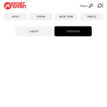
Prijava
Otvori profi
Ot
NOVO
FORUM
MOJE TEME
TABELE
VIJESTI
STATISTIKA