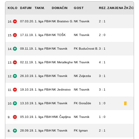
KOLO
DATUM
TAKM.
DOMAĆIN
GOST
REZ.
ZAMJENA
ŽK
ŽCK
C
07.03.20.
1. liga FBiH
NK Bratstvo G.
NK Travnik
2 : 1
16.
17.11.19.
1. liga FBiH
NK TOŠK
NK Travnik
2 : 0
15.
09.11.19.
1. liga FBiH
NK Travnik
FK Budućnost B.
3 : 1
14.
02.11.19.
1. liga FBiH
NK Metalleghe
NK Travnik
4 : 1
13.
26.10.19.
1. liga FBiH
NK Travnik
NK Zvijezda
3 : 1
12.
19.10.19.
1. liga FBiH
NK Jedinstvo
NK Travnik
3 : 1
11.
13.10.19.
1. liga FBiH
NK Travnik
FK Goražde
1 : 0
10.
05.10.19.
1. liga FBiH
HNK Čapljina
NK Travnik
1 : 0
9.
28.09.19.
1. liga FBiH
NK Travnik
FK Igman
2 : 1
8.