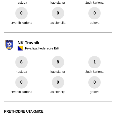
nastupa
kao starter
žutih kartona
0
0
0
crvenih kartona
asistencija
golova
NK Travnik
Prva liga Federacije BiH
8
8
1
nastupa
kao starter
žutih kartona
0
0
0
crvenih kartona
asistencija
golova
PRETHODNE UTAKMICE