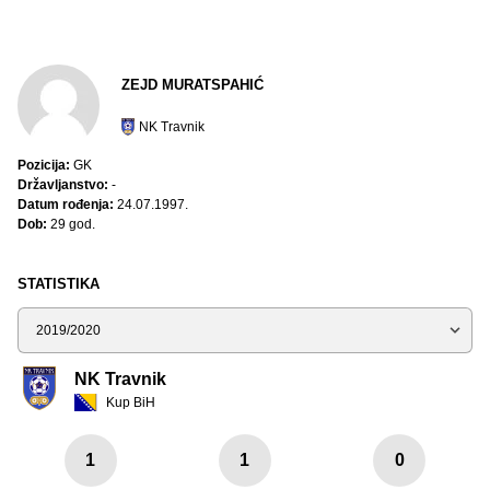
ZEJD MURATSPAHIĆ
NK Travnik
Pozicija:
GK
Državljanstvo:
-
Datum rođenja:
24.07.1997.
Dob:
29 god.
STATISTIKA
Sezona
NK Travnik
Kup BiH
1
1
0