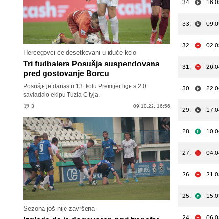
34.
16.0
33.
09.0
32.
02.0
Hercegovci će desetkovani u iduće kolo
Tri fudbalera Posušja suspendovana
31.
26.0
pred gostovanje Borcu
Posušje je danas u 13. kolu Premijer lige s 2:0
30.
22.0
savladalo ekipu Tuzla Cityja.
3
09.10.22. 16:56
29.
17.0
28.
10.0
27.
04.0
26.
21.0
25.
15.0
Sezona još nije završena
24.
06.0