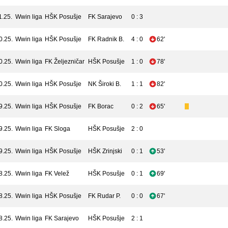
1.25.
Wwin liga
HŠK Posušje
FK Sarajevo
0 : 3
0.25.
Wwin liga
HŠK Posušje
FK Radnik B.
4 : 0
62'
0.25.
Wwin liga
FK Željezničar
HŠK Posušje
1 : 0
78'
0.25.
Wwin liga
HŠK Posušje
NK Široki B.
1 : 1
82'
9.25.
Wwin liga
HŠK Posušje
FK Borac
0 : 2
65'
9.25.
Wwin liga
FK Sloga
HŠK Posušje
2 : 0
9.25.
Wwin liga
HŠK Posušje
HŠK Zrinjski
0 : 1
53'
8.25.
Wwin liga
FK Velež
HŠK Posušje
0 : 1
69'
8.25.
Wwin liga
HŠK Posušje
FK Rudar P.
0 : 0
67'
8.25.
Wwin liga
FK Sarajevo
HŠK Posušje
2 : 1