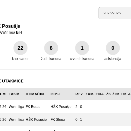
Sezona
 Posušje
WWin liga BiH
22
8
1
0
kao starter
žutih kartona
crvenih kartona
asistencija
 UTAKMICE
TUM
TAKM.
DOMAĆIN
GOST
REZ.
ZAMJENA
ŽK
ŽCK
CK
A
5.26.
Wwin liga
FK Borac
HŠK Posušje
2 : 0
5.26.
Wwin liga
HŠK Posušje
FK Sloga
0 : 1