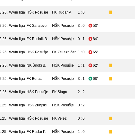
3.26.
Wwin liga
HŠK Posušje
FK Rudar P.
1 : 0
2.26.
Wwin liga
FK Sarajevo
HŠK Posušje
3 : 0
53'
2.26.
Wwin liga
FK Radnik B.
HŠK Posušje
0 : 1
84'
2.26.
Wwin liga
HŠK Posušje
FK Željezničar
1 : 0
65'
2.25.
Wwin liga
NK Široki B.
HŠK Posušje
1 : 1
62'
2.25.
Wwin liga
FK Borac
HŠK Posušje
3 : 1
68'
2.25.
Wwin liga
HŠK Posušje
FK Sloga
2 : 2
1.25.
Wwin liga
HŠK Zrinjski
HŠK Posušje
0 : 2
1.25.
Wwin liga
HŠK Posušje
FK Velež
0 : 0
1.25.
Wwin liga
FK Rudar P.
HŠK Posušje
1 : 0