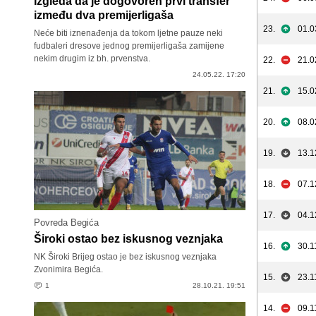
Izgleda da je dogovoren prvi transfer
između dva premijerligaša
23.
01.0
Neće biti iznenađenja da tokom ljetne pauze neki
fudbaleri dresove jednog premijerligaša zamijene
nekim drugim iz bh. prvenstva.
22.
21.0
24.05.22. 17:20
21.
15.0
20.
08.0
19.
13.1
18.
07.1
17.
04.1
Povreda Begića
Široki ostao bez iskusnog veznjaka
16.
30.1
NK Široki Brijeg ostao je bez iskusnog veznjaka
Zvonimira Begića.
15.
23.1
1
28.10.21. 19:51
14.
09.1