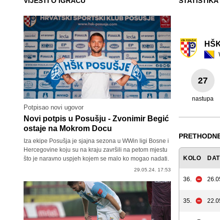
VIJESTI O IGRAČU
STATISTIKA
HŠK
27
nastupa
Potpisao novi ugovor
Novi potpis u Posušju - Zvonimir Begić
ostaje na Mokrom Docu
PRETHODNE
Iza ekipe Posušja je sjajna sezona u WWin ligi Bosne i
Hercegovine koju su na kraju završili na petom mjestu
KOLO
DA
što je naravno uspjeh kojem se malo ko mogao nadati.
29.05.24. 17:53
36.
26.0
35.
22.0