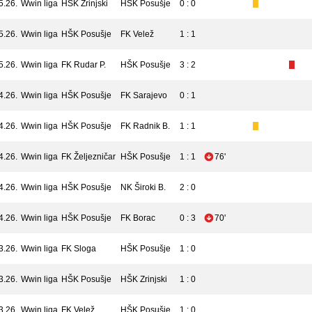
5.26.
Wwin liga
HŠK Zrinjski
HŠK Posušje
0 : 0
5.26.
Wwin liga
HŠK Posušje
FK Velež
1 : 1
5.26.
Wwin liga
FK Rudar P.
HŠK Posušje
3 : 2
4.26.
Wwin liga
HŠK Posušje
FK Sarajevo
0 : 1
4.26.
Wwin liga
HŠK Posušje
FK Radnik B.
1 : 1
4.26.
Wwin liga
FK Željezničar
HŠK Posušje
1 : 1
76'
4.26.
Wwin liga
HŠK Posušje
NK Široki B.
2 : 0
4.26.
Wwin liga
HŠK Posušje
FK Borac
0 : 3
70'
3.26.
Wwin liga
FK Sloga
HŠK Posušje
1 : 0
3.26.
Wwin liga
HŠK Posušje
HŠK Zrinjski
1 : 0
3.26.
Wwin liga
FK Velež
HŠK Posušje
1 : 0