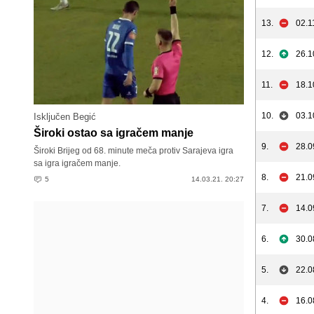
13.
02.1
12.
26.1
11.
18.1
10.
03.1
Isključen Begić
Široki ostao sa igračem manje
9.
28.0
Široki Brijeg od 68. minute meča protiv Sarajeva igra
sa igra igračem manje.
8.
21.0
5
14.03.21. 20:27
7.
14.0
6.
30.0
5.
22.0
4.
16.0