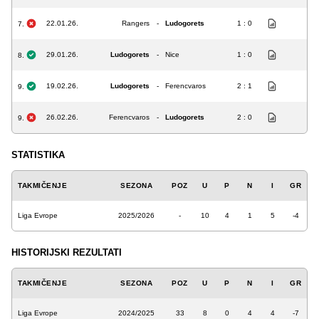
22.01.26.
Rangers
-
Ludogorets
1 : 0
7.
29.01.26.
Ludogorets
-
Nice
1 : 0
8.
19.02.26.
Ludogorets
-
Ferencvaros
2 : 1
9.
26.02.26.
Ferencvaros
-
Ludogorets
2 : 0
9.
STATISTIKA
TAKMIČENJE
SEZONA
POZ
U
P
N
I
GR
Liga Evrope
2025/2026
-
10
4
1
5
-4
HISTORIJSKI REZULTATI
TAKMIČENJE
SEZONA
POZ
U
P
N
I
GR
Liga Evrope
2024/2025
33
8
0
4
4
-7