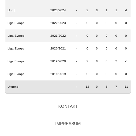
U.K.L
2023/2024
-
2
0
1
1
-1
Liga Evrope
2022/2023
-
0
0
0
0
0
Liga Evrope
2021/2022
-
0
0
0
0
0
Liga Evrope
2020/2021
-
0
0
0
0
0
Liga Evrope
2019/2020
-
2
0
0
2
-3
Liga Evrope
2018/2019
-
0
0
0
0
0
Ukupno
-
12
0
5
7
-11
KONTAKT
IMPRESSUM