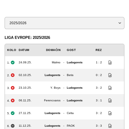
Sezona
LIGA EVROPE: 2025/2026
KOLO
DATUM
DOMAĆIN
GOST
REZ
24.09.25.
Malmo
-
Ludogorets
1 : 2
1.
02.10.25.
Ludogorets
-
Betis
0 : 2
2.
23.10.25.
Y. Boys
-
Ludogorets
3 : 2
3.
06.11.25.
Ferencvaros
-
Ludogorets
3 : 1
4.
27.11.25.
Ludogorets
-
Celta
3 : 2
5.
11.12.25.
Ludogorets
-
PAOK
3 : 3
6.