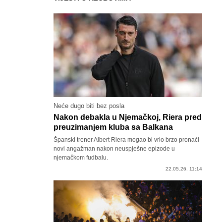
Neće dugo biti bez posla
Nakon debakla u Njemačkoj, Riera pred
preuzimanjem kluba sa Balkana
Španski trener Albert Riera mogao bi vrlo brzo pronaći
novi angažman nakon neuspješne epizode u
njemačkom fudbalu.
22.05.26. 11:14