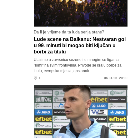
Da li je vrijeme da ta luda serija stane?
Lude scene na Balkanu: Nestvaran gol
u 99. minuti bi mogao biti ključan u
borbi za titulu
Ulazimo u završnicu sezone i u mnogim se ligama
"lomi" na svim frontovima. Privode se kraju borbe za
titulu, evropska mjesta, opstanak...
1
06.04.26. 20:00