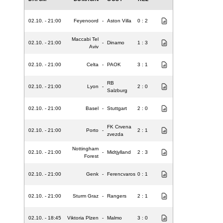
02.10. - 21:00
Feyenoord
-
Aston Villa
0 : 2
Maccabi Tel
02.10. - 21:00
-
Dinamo
1 : 3
Aviv
02.10. - 21:00
Celta
-
PAOK
3 : 1
RB
02.10. - 21:00
Lyon
-
2 : 0
Salzburg
02.10. - 21:00
Basel
-
Stuttgart
2 : 0
FK Crvena
02.10. - 21:00
Porto
-
2 : 1
zvezda
Nottingham
02.10. - 21:00
-
Midtjylland
2 : 3
Forest
02.10. - 21:00
Genk
-
Ferencvaros
0 : 1
02.10. - 21:00
Sturm Graz
-
Rangers
2 : 1
02.10. - 18:45
Viktoria Plzen
-
Malmo
3 : 0