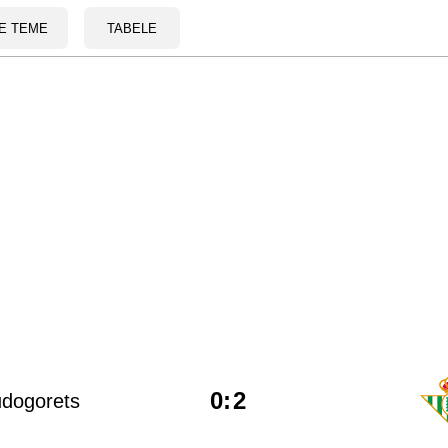
E TEME
TABELE
0
:
2
dogorets