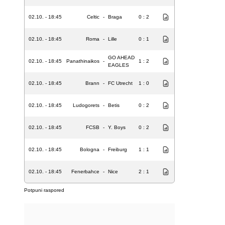
02.10. - 18:45
Celtic
-
Braga
0 : 2
02.10. - 18:45
Roma
-
Lille
0 : 1
GO AHEAD
02.10. - 18:45
Panathinaikos
-
1 : 2
EAGLES
02.10. - 18:45
Brann
-
FC Utrecht
1 : 0
02.10. - 18:45
Ludogorets
-
Betis
0 : 2
02.10. - 18:45
FCSB
-
Y. Boys
0 : 2
02.10. - 18:45
Bologna
-
Freiburg
1 : 1
02.10. - 18:45
Fenerbahce
-
Nice
2 : 1
Potpuni raspored