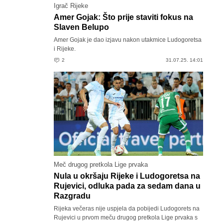
Igrač Rijeke
Amer Gojak: Što prije staviti fokus na
Slaven Belupo
Amer Gojak je dao izjavu nakon utakmice Ludogoretsa
i Rijeke.
2
31.07.25. 14:01
Meč drugog pretkola Lige prvaka
Nula u okršaju Rijeke i Ludogoretsa na
Rujevici, odluka pada za sedam dana u
Razgradu
Rijeka večeras nije uspjela da pobijedi Ludogorets na
Rujevici u prvom meču drugog pretkola Lige prvaka s