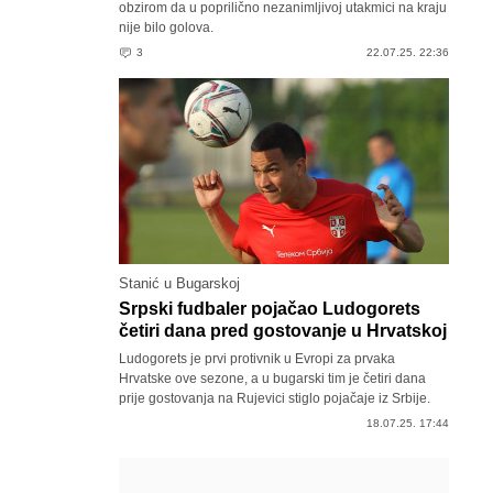
obzirom da u poprilično nezanimljivoj utakmici na kraju
nije bilo golova.
3
22.07.25. 22:36
Stanić u Bugarskoj
Srpski fudbaler pojačao Ludogorets
četiri dana pred gostovanje u Hrvatskoj
Ludogorets je prvi protivnik u Evropi za prvaka
Hrvatske ove sezone, a u bugarski tim je četiri dana
prije gostovanja na Rujevici stiglo pojačaje iz Srbije.
18.07.25. 17:44