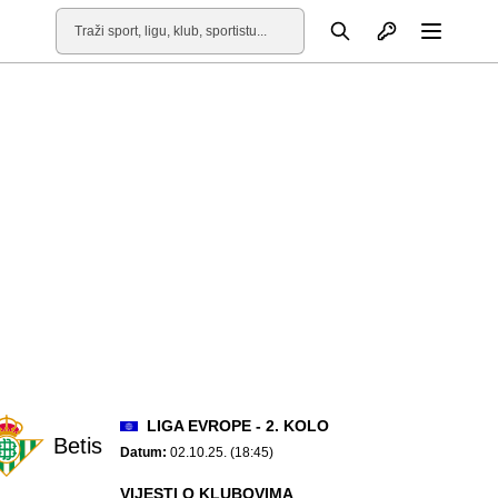
Otvori profil
Pretraga
Otvori
LIGA EVROPE - 2. KOLO
Betis
Datum:
02.10.25. (18:45)
VIJESTI O KLUBOVIMA