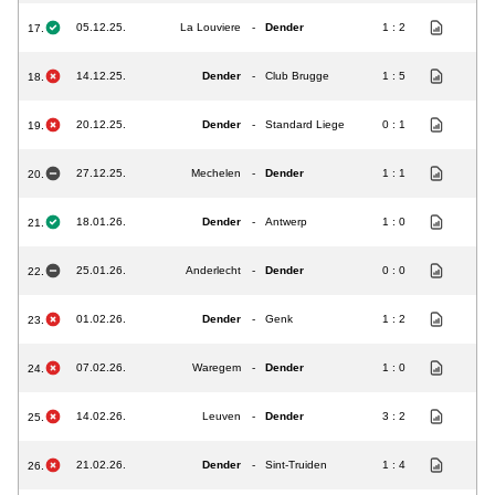
05.12.25.
La Louviere
-
Dender
1 : 2
17.
14.12.25.
Dender
-
Club Brugge
1 : 5
18.
20.12.25.
Dender
-
Standard Liege
0 : 1
19.
27.12.25.
Mechelen
-
Dender
1 : 1
20.
18.01.26.
Dender
-
Antwerp
1 : 0
21.
25.01.26.
Anderlecht
-
Dender
0 : 0
22.
01.02.26.
Dender
-
Genk
1 : 2
23.
07.02.26.
Waregem
-
Dender
1 : 0
24.
14.02.26.
Leuven
-
Dender
3 : 2
25.
21.02.26.
Dender
-
Sint-Truiden
1 : 4
26.