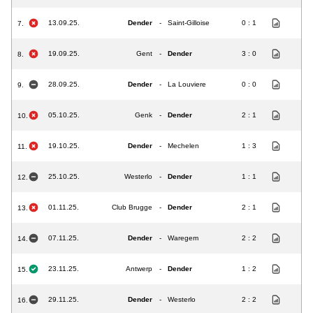
13.09.25.
Dender
-
Saint-Gilloise
0 : 1
7.
19.09.25.
Gent
-
Dender
3 : 0
8.
28.09.25.
Dender
-
La Louviere
0 : 0
9.
05.10.25.
Genk
-
Dender
2 : 1
10.
19.10.25.
Dender
-
Mechelen
1 : 3
11.
25.10.25.
Westerlo
-
Dender
1 : 1
12.
01.11.25.
Club Brugge
-
Dender
2 : 1
13.
07.11.25.
Dender
-
Waregem
2 : 2
14.
23.11.25.
Antwerp
-
Dender
1 : 2
15.
29.11.25.
Dender
-
Westerlo
2 : 2
16.