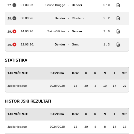
01.03.26.
Cercle Brugge
-
Dender
0 : 0
27.
08.03.26.
Dender
-
Charleroi
2 : 2
28.
14.03.26.
Saint-Gilloise
-
Dender
2 : 0
29.
22.03.26.
Dender
-
Gent
1 : 3
30.
STATISTIKA
TAKMIČENJE
SEZONA
POZ
U
P
N
I
GR
Jupiler league
2025/2026
16
30
3
10
17
-27
HISTORIJSKI REZULTATI
TAKMIČENJE
SEZONA
POZ
U
P
N
I
GR
Jupiler league
2024/2025
13
30
8
8
14
-18