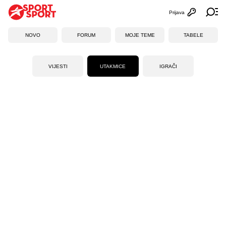
Prijava
Otvori profi
Ot
NOVO
FORUM
MOJE TEME
TABELE
VIJESTI
UTAKMICE
IGRAČI