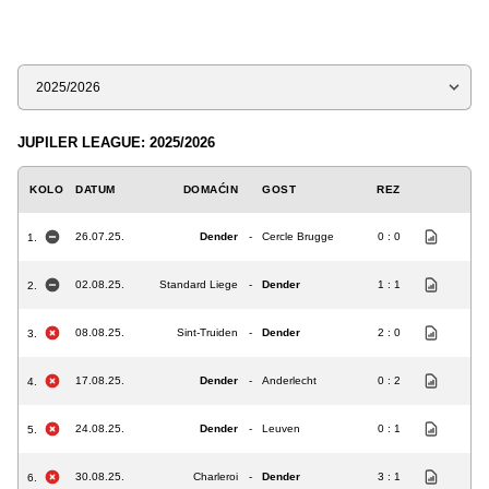
Sezona
JUPILER LEAGUE: 2025/2026
KOLO
DATUM
DOMAĆIN
GOST
REZ
26.07.25.
Dender
-
Cercle Brugge
0 : 0
1.
02.08.25.
Standard Liege
-
Dender
1 : 1
2.
08.08.25.
Sint-Truiden
-
Dender
2 : 0
3.
17.08.25.
Dender
-
Anderlecht
0 : 2
4.
24.08.25.
Dender
-
Leuven
0 : 1
5.
30.08.25.
Charleroi
-
Dender
3 : 1
6.