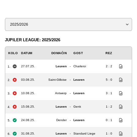
Sezona
JUPILER LEAGUE: 2025/2026
KOLO
DATUM
DOMAĆIN
GOST
REZ
27.07.25.
Leuven
-
Charleroi
2 : 2
1.
03.08.25.
Saint-Gilloise
-
Leuven
5 : 0
2.
10.08.25.
Antwerp
-
Leuven
3 : 1
3.
15.08.25.
Leuven
-
Genk
1 : 2
4.
24.08.25.
Dender
-
Leuven
0 : 1
5.
31.08.25.
Leuven
-
Standard Liege
1 : 0
6.