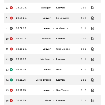
13.09.25.
Waregem
-
Leuven
2 : 0
7.
20.09.25.
Leuven
-
La Louviere
1 : 2
8.
26.09.25.
Leuven
-
Anderlecht
1 : 1
9.
05.10.25.
Westerlo
-
Leuven
2 : 0
10.
18.10.25.
Leuven
-
Club Brugge
0 : 1
11.
25.10.25.
Mechelen
-
Leuven
1 : 1
12.
02.11.25.
Leuven
-
Gent
4 : 0
13.
08.11.25.
Cercle Brugge
-
Leuven
1 : 2
14.
23.11.25.
Leuven
-
Sint-Truiden
1 : 2
15.
30.11.25.
Genk
-
Leuven
2 : 1
16.