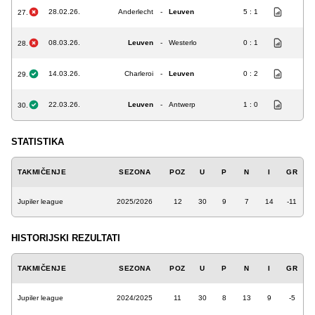
28.02.26.
Anderlecht
-
Leuven
5 : 1
27.
08.03.26.
Leuven
-
Westerlo
0 : 1
28.
14.03.26.
Charleroi
-
Leuven
0 : 2
29.
22.03.26.
Leuven
-
Antwerp
1 : 0
30.
STATISTIKA
TAKMIČENJE
SEZONA
POZ
U
P
N
I
GR
Jupiler league
2025/2026
12
30
9
7
14
-11
HISTORIJSKI REZULTATI
TAKMIČENJE
SEZONA
POZ
U
P
N
I
GR
Jupiler league
2024/2025
11
30
8
13
9
-5