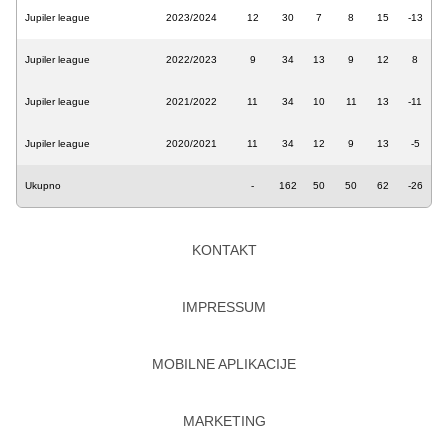
Jupiler league
2023/2024
12
30
7
8
15
-13
Jupiler league
2022/2023
9
34
13
9
12
8
Jupiler league
2021/2022
11
34
10
11
13
-11
Jupiler league
2020/2021
11
34
12
9
13
-5
Ukupno
-
162
50
50
62
-26
KONTAKT
IMPRESSUM
MOBILNE APLIKACIJE
MARKETING