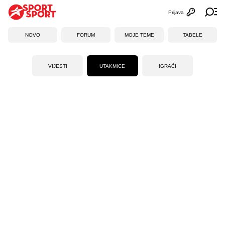
Prijava
Otvori profi
Ot
NOVO
FORUM
MOJE TEME
TABELE
VIJESTI
UTAKMICE
IGRAČI