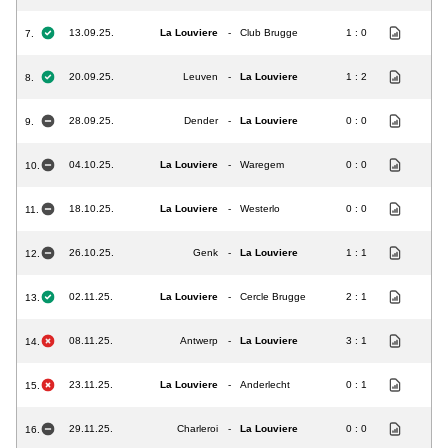
13.09.25.
La Louviere
-
Club Brugge
1 : 0
7.
20.09.25.
Leuven
-
La Louviere
1 : 2
8.
28.09.25.
Dender
-
La Louviere
0 : 0
9.
04.10.25.
La Louviere
-
Waregem
0 : 0
10.
18.10.25.
La Louviere
-
Westerlo
0 : 0
11.
26.10.25.
Genk
-
La Louviere
1 : 1
12.
02.11.25.
La Louviere
-
Cercle Brugge
2 : 1
13.
08.11.25.
Antwerp
-
La Louviere
3 : 1
14.
23.11.25.
La Louviere
-
Anderlecht
0 : 1
15.
29.11.25.
Charleroi
-
La Louviere
0 : 0
16.