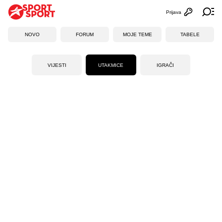
Prijava
Otvori profi
Ot
NOVO
FORUM
MOJE TEME
TABELE
VIJESTI
UTAKMICE
IGRAČI