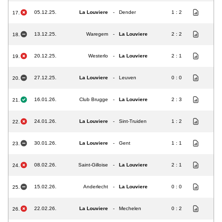
05.12.25.
La Louviere
-
Dender
1 : 2
17.
13.12.25.
Waregem
-
La Louviere
2 : 2
18.
20.12.25.
Westerlo
-
La Louviere
2 : 1
19.
27.12.25.
La Louviere
-
Leuven
0 : 0
20.
16.01.26.
Club Brugge
-
La Louviere
2 : 3
21.
24.01.26.
La Louviere
-
Sint-Truiden
1 : 2
22.
30.01.26.
La Louviere
-
Gent
1 : 1
23.
08.02.26.
Saint-Gilloise
-
La Louviere
2 : 1
24.
15.02.26.
Anderlecht
-
La Louviere
0 : 0
25.
22.02.26.
La Louviere
-
Mechelen
0 : 2
26.