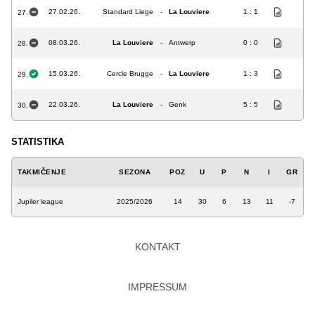
27.02.26.
Standard Liege
-
La Louviere
1 : 1
27.
08.03.26.
La Louviere
-
Antwerp
0 : 0
28.
15.03.26.
Cercle Brugge
-
La Louviere
1 : 3
29.
22.03.26.
La Louviere
-
Genk
5 : 5
30.
STATISTIKA
TAKMIČENJE
SEZONA
POZ
U
P
N
I
GR
Jupiler league
2025/2026
14
30
6
13
11
-7
KONTAKT
IMPRESSUM