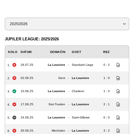
Sezona
JUPILER LEAGUE: 2025/2026
KOLO
DATUM
DOMAĆIN
GOST
REZ
26.07.25.
La Louviere
-
Standard Liege
0 : 2
1.
02.08.25.
Gent
-
La Louviere
1 : 0
2.
10.08.25.
La Louviere
-
Charleroi
1 : 0
3.
17.08.25.
Sint-Truiden
-
La Louviere
2 : 1
4.
24.08.25.
La Louviere
-
Saint-Gilloise
0 : 0
5.
30.08.25.
Mechelen
-
La Louviere
3 : 2
6.