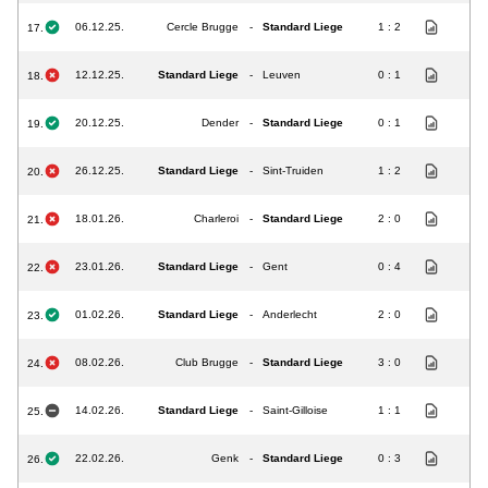
06.12.25.
Cercle Brugge
-
Standard Liege
1 : 2
17.
12.12.25.
Standard Liege
-
Leuven
0 : 1
18.
20.12.25.
Dender
-
Standard Liege
0 : 1
19.
26.12.25.
Standard Liege
-
Sint-Truiden
1 : 2
20.
18.01.26.
Charleroi
-
Standard Liege
2 : 0
21.
23.01.26.
Standard Liege
-
Gent
0 : 4
22.
01.02.26.
Standard Liege
-
Anderlecht
2 : 0
23.
08.02.26.
Club Brugge
-
Standard Liege
3 : 0
24.
14.02.26.
Standard Liege
-
Saint-Gilloise
1 : 1
25.
22.02.26.
Genk
-
Standard Liege
0 : 3
26.