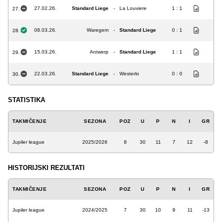
27.02.26.
Standard Liege
-
La Louviere
1 : 1
27.
08.03.26.
Waregem
-
Standard Liege
0 : 1
28.
15.03.26.
Antwerp
-
Standard Liege
1 : 1
29.
22.03.26.
Standard Liege
-
Westerlo
0 : 0
30.
STATISTIKA
TAKMIČENJE
SEZONA
POZ
U
P
N
I
GR
Jupiler league
2025/2026
8
30
11
7
12
-8
HISTORIJSKI REZULTATI
TAKMIČENJE
SEZONA
POZ
U
P
N
I
GR
Jupiler league
2024/2025
7
30
10
9
11
-13