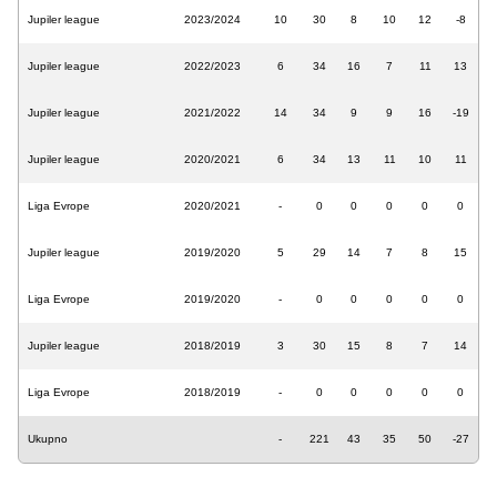
Jupiler league
2023/2024
10
30
8
10
12
-8
Jupiler league
2022/2023
6
34
16
7
11
13
Jupiler league
2021/2022
14
34
9
9
16
-19
Jupiler league
2020/2021
6
34
13
11
10
11
Liga Evrope
2020/2021
-
0
0
0
0
0
Jupiler league
2019/2020
5
29
14
7
8
15
Liga Evrope
2019/2020
-
0
0
0
0
0
Jupiler league
2018/2019
3
30
15
8
7
14
Liga Evrope
2018/2019
-
0
0
0
0
0
Ukupno
-
221
43
35
50
-27