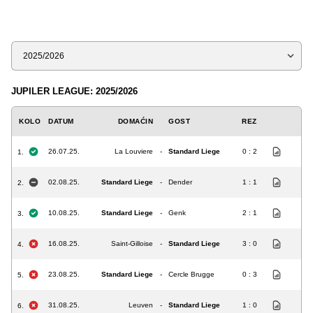
Sezona
JUPILER LEAGUE: 2025/2026
KOLO
DATUM
DOMAĆIN
GOST
REZ
26.07.25.
La Louviere
-
Standard Liege
0 : 2
1.
02.08.25.
Standard Liege
-
Dender
1 : 1
2.
10.08.25.
Standard Liege
-
Genk
2 : 1
3.
16.08.25.
Saint-Gilloise
-
Standard Liege
3 : 0
4.
23.08.25.
Standard Liege
-
Cercle Brugge
0 : 3
5.
31.08.25.
Leuven
-
Standard Liege
1 : 0
6.