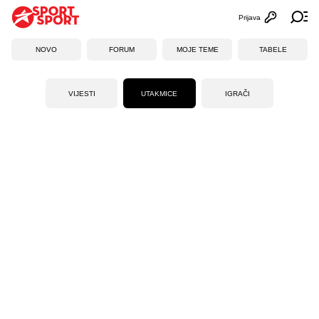
Prijava
Otvori profi
Ot
NOVO
FORUM
MOJE TEME
TABELE
VIJESTI
UTAKMICE
IGRAČI