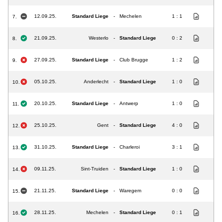
12.09.25.
Standard Liege
-
Mechelen
1 : 1
7.
21.09.25.
Westerlo
-
Standard Liege
0 : 2
8.
27.09.25.
Standard Liege
-
Club Brugge
1 : 2
9.
05.10.25.
Anderlecht
-
Standard Liege
1 : 0
10.
20.10.25.
Standard Liege
-
Antwerp
1 : 0
11.
25.10.25.
Gent
-
Standard Liege
4 : 0
12.
31.10.25.
Standard Liege
-
Charleroi
3 : 1
13.
09.11.25.
Sint-Truiden
-
Standard Liege
1 : 0
14.
21.11.25.
Standard Liege
-
Waregem
0 : 0
15.
28.11.25.
Mechelen
-
Standard Liege
0 : 1
16.