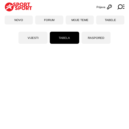
Prijava
Otvori profi
Ot
NOVO
FORUM
MOJE TEME
TABELE
VIJESTI
TABELA
RASPORED