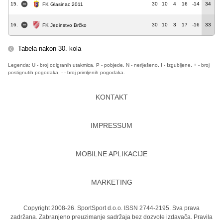
15.
30
10
4
16
-14
34
FK Glasinac 2011
16.
30
10
3
17
-16
33
FK Jedinstvo Brčko
Tabela nakon 30. kola
Legenda: U - broj odigranih utakmica, P - pobjede, N - neriješeno, I - Izgubljene, + - broj
postignutih pogodaka, - - broj primljenih pogodaka.
KONTAKT
IMPRESSUM
MOBILNE APLIKACIJE
MARKETING
Copyright 2008-26. SportSport d.o.o. ISSN 2744-2195. Sva prava
zadržana. Zabranjeno preuzimanje sadržaja bez dozvole izdavača.
Pravila