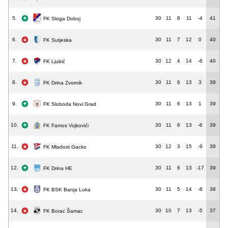
5.
30
11
8
11
-4
41
FK Sloga Doboj
6.
30
11
7
12
0
40
FK Sutjeska
7.
30
12
4
14
-6
40
FK Ljubić
8.
30
11
6
13
3
39
FK Drina Zvornik
9.
30
11
6
13
1
39
FK Sloboda Novi Grad
10.
30
11
6
13
-6
39
FK Famos Vojkovići
11.
30
12
3
15
-9
39
FK Mladost Gacko
12.
30
11
6
13
-17
39
FK Drina HE
13.
30
11
5
14
-8
38
FK BSK Banja Luka
14.
30
10
7
13
-5
37
FK Borac Šamac