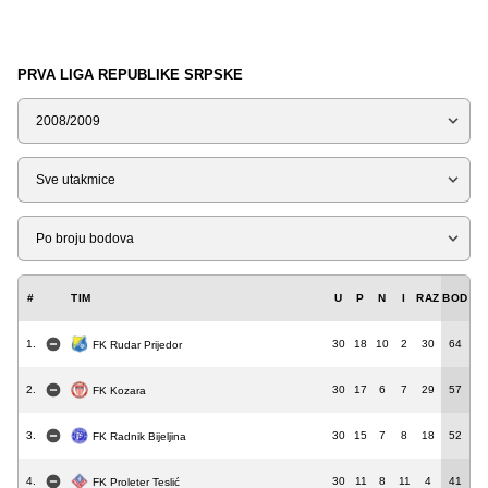
PRVA LIGA REPUBLIKE SRPSKE
Sezona
Tip
Liga
#
TIM
U
P
N
I
RAZ
BOD
1.
30
18
10
2
30
64
FK Rudar Prijedor
2.
30
17
6
7
29
57
FK Kozara
3.
30
15
7
8
18
52
FK Radnik Bijeljina
4.
30
11
8
11
4
41
FK Proleter Teslić