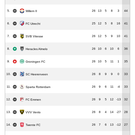
5.
26
13
5
8
3
44
Willem II
6.
25
12
5
8
16
41
FC Utrecht
7.
26
12
5
9
10
41
SVB Vitesse
8.
26
10
6
10
6
36
Heracles Almelo
9.
26
10
5
11
1
35
Groningen FC
10.
26
8
9
9
0
33
SC Heerenveen
11.
26
9
6
11
-4
33
Sparta Rotterdam
12.
26
9
5
12
-13
32
FC Emmen
13.
26
8
4
14
-27
28
VVV Venlo
14.
26
7
6
13
-12
27
Twente FC