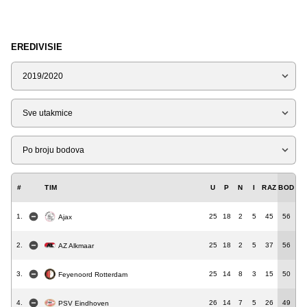
EREDIVISIE
Sezona
Tip
Liga
#
TIM
U
P
N
I
RAZ
BOD
1.
25
18
2
5
45
56
Ajax
2.
25
18
2
5
37
56
AZ Alkmaar
3.
25
14
8
3
15
50
Feyenoord Rotterdam
4.
26
14
7
5
26
49
PSV Eindhoven