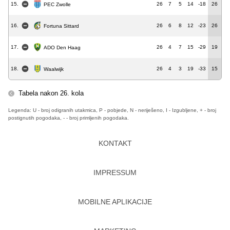
15.
26
7
5
14
-18
26
PEC Zwolle
16.
26
6
8
12
-23
26
Fortuna Sittard
17.
26
4
7
15
-29
19
ADO Den Haag
18.
26
4
3
19
-33
15
Waalwijk
Tabela nakon 26. kola
Legenda: U - broj odigranih utakmica, P - pobjede, N - neriješeno, I - Izgubljene, + - broj
postignutih pogodaka, - - broj primljenih pogodaka.
KONTAKT
IMPRESSUM
MOBILNE APLIKACIJE