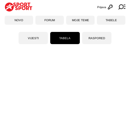
Prijava
Otvori profi
Ot
NOVO
FORUM
MOJE TEME
TABELE
VIJESTI
TABELA
RASPORED