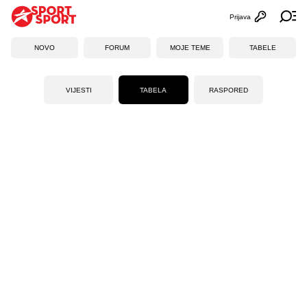
Prijava
Otvori profi
Ot
NOVO
FORUM
MOJE TEME
TABELE
VIJESTI
TABELA
RASPORED