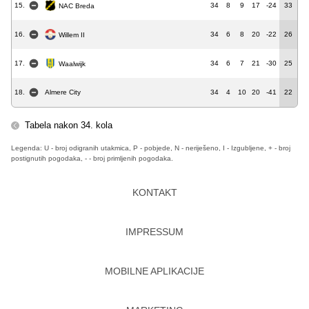
15.
34
8
9
17
-24
33
NAC Breda
16.
34
6
8
20
-22
26
Willem II
17.
34
6
7
21
-30
25
Waalwijk
18.
Almere City
34
4
10
20
-41
22
Tabela nakon 34. kola
Legenda: U - broj odigranih utakmica, P - pobjede, N - neriješeno, I - Izgubljene, + - broj
postignutih pogodaka, - - broj primljenih pogodaka.
KONTAKT
IMPRESSUM
MOBILNE APLIKACIJE