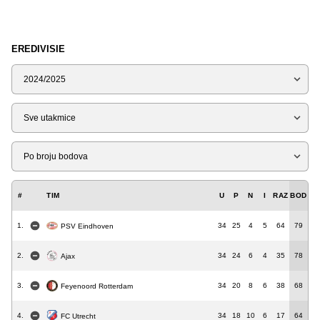
EREDIVISIE
Sezona
Tip
Liga
#
TIM
U
P
N
I
RAZ
BOD
1.
34
25
4
5
64
79
PSV Eindhoven
2.
34
24
6
4
35
78
Ajax
3.
34
20
8
6
38
68
Feyenoord Rotterdam
4.
34
18
10
6
17
64
FC Utrecht