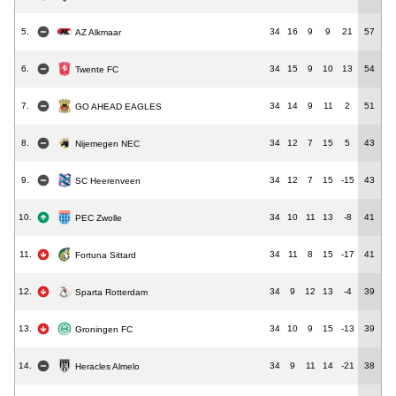
5.
34
16
9
9
21
57
AZ Alkmaar
6.
34
15
9
10
13
54
Twente FC
7.
34
14
9
11
2
51
GO AHEAD EAGLES
8.
34
12
7
15
5
43
Nijemegen NEC
9.
34
12
7
15
-15
43
SC Heerenveen
10.
34
10
11
13
-8
41
PEC Zwolle
11.
34
11
8
15
-17
41
Fortuna Sittard
12.
34
9
12
13
-4
39
Sparta Rotterdam
13.
34
10
9
15
-13
39
Groningen FC
14.
34
9
11
14
-21
38
Heracles Almelo