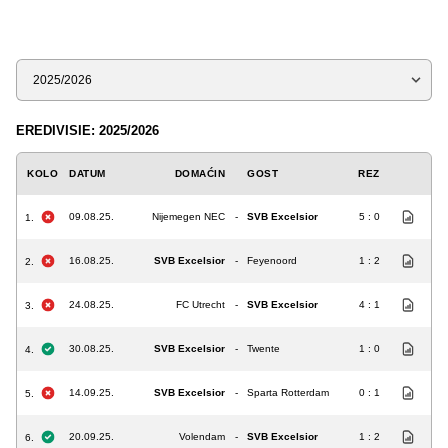
Sezona
EREDIVISIE: 2025/2026
KOLO
DATUM
DOMAĆIN
GOST
REZ
09.08.25.
Nijemegen NEC
-
SVB Excelsior
5 : 0
1.
16.08.25.
SVB Excelsior
-
Feyenoord
1 : 2
2.
24.08.25.
FC Utrecht
-
SVB Excelsior
4 : 1
3.
30.08.25.
SVB Excelsior
-
Twente
1 : 0
4.
14.09.25.
SVB Excelsior
-
Sparta Rotterdam
0 : 1
5.
20.09.25.
Volendam
-
SVB Excelsior
1 : 2
6.