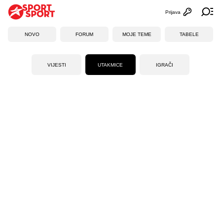
Prijava
Otvori profi
Ot
NOVO
FORUM
MOJE TEME
TABELE
VIJESTI
UTAKMICE
IGRAČI