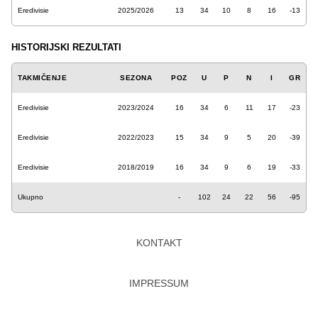
Eredivisie
2025/2026
13
34
10
8
16
-13
HISTORIJSKI REZULTATI
TAKMIČENJE
SEZONA
POZ
U
P
N
I
GR
Eredivisie
2023/2024
16
34
6
11
17
-23
Eredivisie
2022/2023
15
34
9
5
20
-39
Eredivisie
2018/2019
16
34
9
6
19
-33
Ukupno
-
102
24
22
56
-95
KONTAKT
IMPRESSUM