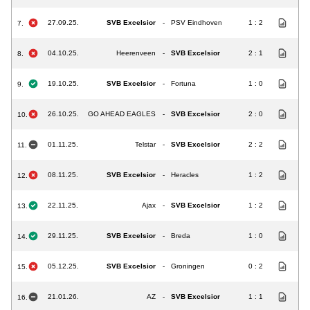
27.09.25.
SVB Excelsior
-
PSV Eindhoven
1 : 2
7.
04.10.25.
Heerenveen
-
SVB Excelsior
2 : 1
8.
19.10.25.
SVB Excelsior
-
Fortuna
1 : 0
9.
26.10.25.
GO AHEAD EAGLES
-
SVB Excelsior
2 : 0
10.
01.11.25.
Telstar
-
SVB Excelsior
2 : 2
11.
08.11.25.
SVB Excelsior
-
Heracles
1 : 2
12.
22.11.25.
Ajax
-
SVB Excelsior
1 : 2
13.
29.11.25.
SVB Excelsior
-
Breda
1 : 0
14.
05.12.25.
SVB Excelsior
-
Groningen
0 : 2
15.
21.01.26.
AZ
-
SVB Excelsior
1 : 1
16.