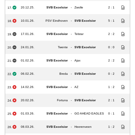
20.12.25.
SVB Excelsior
-
Zwolle
2 : 1
17.
10.01.26.
PSV Eindhoven
-
SVB Excelsior
5 : 1
18.
17.01.26.
SVB Excelsior
-
Telstar
2 : 2
19.
24.01.26.
Twente
-
SVB Excelsior
0 : 0
20.
01.02.26.
SVB Excelsior
-
Ajax
2 : 2
21.
06.02.26.
Breda
-
SVB Excelsior
0 : 2
22.
14.02.26.
SVB Excelsior
-
AZ
1 : 2
23.
20.02.26.
Fortuna
-
SVB Excelsior
2 : 1
24.
01.03.26.
SVB Excelsior
-
GO AHEAD EAGLES
0 : 1
25.
08.03.26.
SVB Excelsior
-
Heerenveen
1 : 2
26.