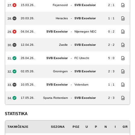
15.03.26.
Feyenoord
-
SVB Excelsior
2 : 1
27.
20.03.26.
Heracles
-
SVB Excelsior
1 : 1
28.
04.04.26.
SVB Excelsior
-
Nijemegen NEC
0 : 2
29.
12.04.26.
Zwolle
-
SVB Excelsior
2 : 2
30.
26.04.26.
SVB Excelsior
-
FC Utrecht
5 : 0
31.
02.05.26.
Groningen
-
SVB Excelsior
2 : 3
32.
10.05.26.
SVB Excelsior
-
Volendam
1 : 1
33.
17.05.26.
Sparta Rotterdam
-
SVB Excelsior
2 : 3
34.
STATISTIKA
TAKMIČENJE
SEZONA
POZ
U
P
N
I
GR