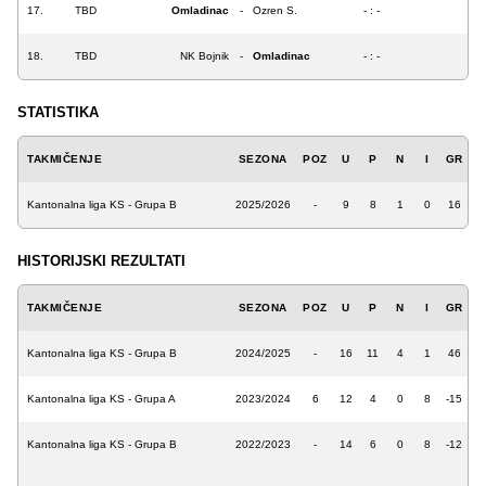
17.
TBD
Omladinac
-
Ozren S.
- : -
18.
TBD
NK Bojnik
-
Omladinac
- : -
STATISTIKA
TAKMIČENJE
SEZONA
POZ
U
P
N
I
GR
Kantonalna liga KS - Grupa B
2025/2026
-
9
8
1
0
16
HISTORIJSKI REZULTATI
TAKMIČENJE
SEZONA
POZ
U
P
N
I
GR
Kantonalna liga KS - Grupa B
2024/2025
-
16
11
4
1
46
Kantonalna liga KS - Grupa A
2023/2024
6
12
4
0
8
-15
Kantonalna liga KS - Grupa B
2022/2023
-
14
6
0
8
-12