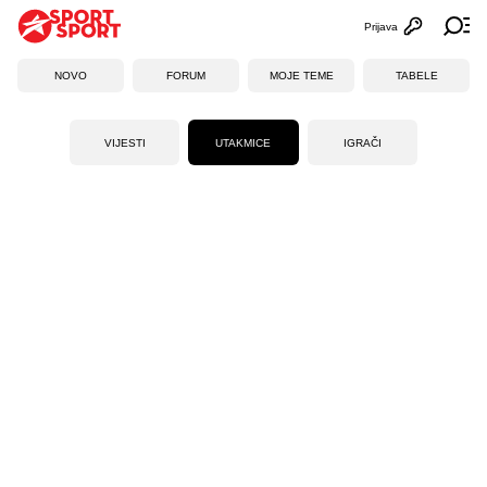
Prijava
Otvori profi
Ot
NOVO
FORUM
MOJE TEME
TABELE
VIJESTI
UTAKMICE
IGRAČI