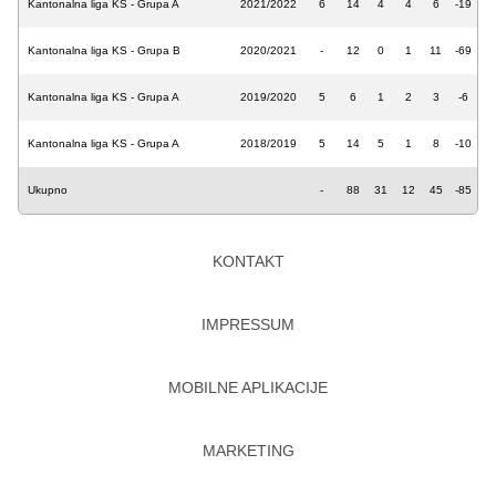
Kantonalna liga KS - Grupa A
2021/2022
6
14
4
4
6
-19
Kantonalna liga KS - Grupa B
2020/2021
-
12
0
1
11
-69
Kantonalna liga KS - Grupa A
2019/2020
5
6
1
2
3
-6
Kantonalna liga KS - Grupa A
2018/2019
5
14
5
1
8
-10
Ukupno
-
88
31
12
45
-85
KONTAKT
IMPRESSUM
MOBILNE APLIKACIJE
MARKETING