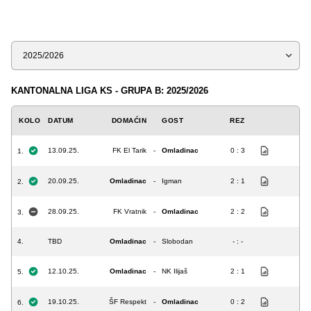
Sezona
KANTONALNA LIGA KS - GRUPA B: 2025/2026
KOLO
DATUM
DOMAĆIN
GOST
REZ
13.09.25.
FK El Tarik
-
Omladinac
0 : 3
1.
20.09.25.
Omladinac
-
Igman
2 : 1
2.
28.09.25.
FK Vratnik
-
Omladinac
2 : 2
3.
4.
TBD
Omladinac
-
Slobodan
- : -
12.10.25.
Omladinac
-
NK Ilijaš
2 : 1
5.
19.10.25.
ŠF Respekt
-
Omladinac
0 : 2
6.