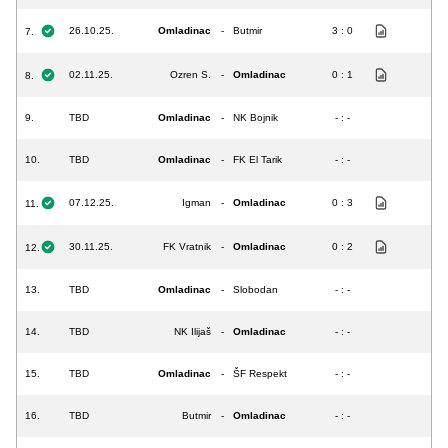
26.10.25.
Omladinac
-
Butmir
3 : 0
7.
02.11.25.
Ozren S.
-
Omladinac
0 : 1
8.
9.
TBD
Omladinac
-
NK Bojnik
- : -
10.
TBD
Omladinac
-
FK El Tarik
- : -
07.12.25.
Igman
-
Omladinac
0 : 3
11.
30.11.25.
FK Vratnik
-
Omladinac
0 : 2
12.
13.
TBD
Omladinac
-
Slobodan
- : -
14.
TBD
NK Ilijaš
-
Omladinac
- : -
15.
TBD
Omladinac
-
ŠF Respekt
- : -
16.
TBD
Butmir
-
Omladinac
- : -