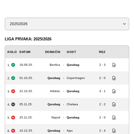
Sezona
LIGA PRVAKA: 2025/2026
KOLO
DATUM
DOMAĆIN
GOST
REZ
16.09.25.
Benfica
-
Qarabag
2 : 3
1.
01.10.25.
Qarabag
-
Copenhagen
2 : 0
2.
22.10.25.
Athletic
-
Qarabag
3 : 1
3.
05.11.25.
Qarabag
-
Chelsea
2 : 2
4.
25.11.25.
Napoli
-
Qarabag
2 : 0
5.
10.12.25.
Qarabag
-
Ajax
2 : 4
6.