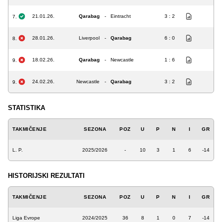
21.01.26.
Qarabag
-
Eintracht
3 : 2
7.
28.01.26.
Liverpool
-
Qarabag
6 : 0
8.
18.02.26.
Qarabag
-
Newcastle
1 : 6
9.
24.02.26.
Newcastle
-
Qarabag
3 : 2
9.
STATISTIKA
TAKMIČENJE
SEZONA
POZ
U
P
N
I
GR
L. P.
2025/2026
-
10
3
1
6
-14
HISTORIJSKI REZULTATI
TAKMIČENJE
SEZONA
POZ
U
P
N
I
GR
Liga Evrope
2024/2025
36
8
1
0
7
-14