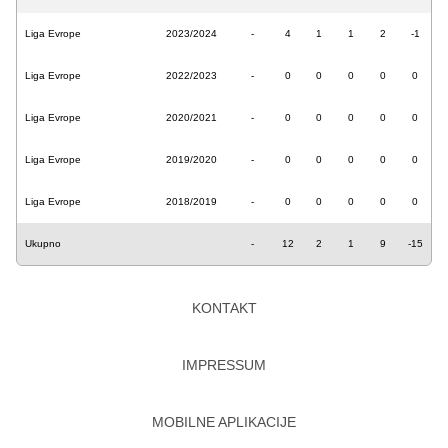
Liga Evrope
2023/2024
-
4
1
1
2
-1
Liga Evrope
2022/2023
-
0
0
0
0
0
Liga Evrope
2020/2021
-
0
0
0
0
0
Liga Evrope
2019/2020
-
0
0
0
0
0
Liga Evrope
2018/2019
-
0
0
0
0
0
Ukupno
-
12
2
1
9
-15
KONTAKT
IMPRESSUM
MOBILNE APLIKACIJE