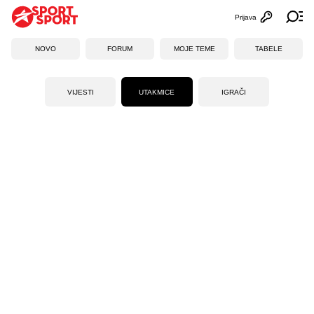
Prijava
Otvori profi
Ot
NOVO
FORUM
MOJE TEME
TABELE
VIJESTI
UTAKMICE
IGRAČI