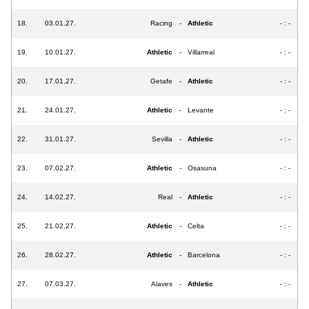
18.
03.01.27.
Racing
-
Athletic
- : -
19.
10.01.27.
Athletic
-
Villarreal
- : -
20.
17.01.27.
Getafe
-
Athletic
- : -
21.
24.01.27.
Athletic
-
Levante
- : -
22.
31.01.27.
Sevilla
-
Athletic
- : -
23.
07.02.27.
Athletic
-
Osasuna
- : -
24.
14.02.27.
Real
-
Athletic
- : -
25.
21.02.27.
Athletic
-
Celta
- : -
26.
28.02.27.
Athletic
-
Barcelona
- : -
27.
07.03.27.
Alaves
-
Athletic
- : -