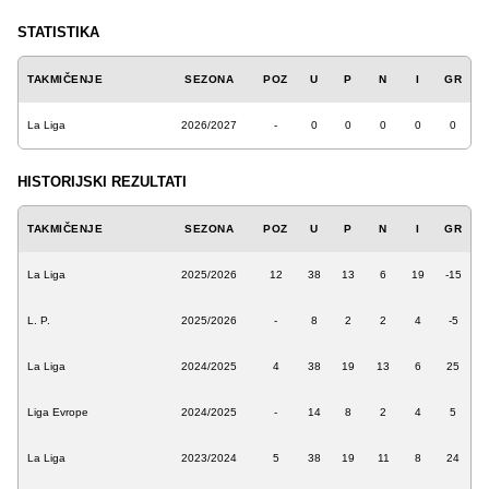
STATISTIKA
TAKMIČENJE
SEZONA
POZ
U
P
N
I
GR
La Liga
2026/2027
-
0
0
0
0
0
HISTORIJSKI REZULTATI
TAKMIČENJE
SEZONA
POZ
U
P
N
I
GR
La Liga
2025/2026
12
38
13
6
19
-15
L. P.
2025/2026
-
8
2
2
4
-5
La Liga
2024/2025
4
38
19
13
6
25
Liga Evrope
2024/2025
-
14
8
2
4
5
La Liga
2023/2024
5
38
19
11
8
24