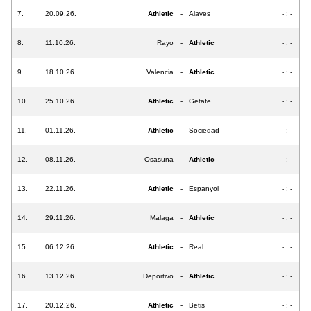
7.
20.09.26.
Athletic
-
Alaves
- : -
8.
11.10.26.
Rayo
-
Athletic
- : -
9.
18.10.26.
Valencia
-
Athletic
- : -
10.
25.10.26.
Athletic
-
Getafe
- : -
11.
01.11.26.
Athletic
-
Sociedad
- : -
12.
08.11.26.
Osasuna
-
Athletic
- : -
13.
22.11.26.
Athletic
-
Espanyol
- : -
14.
29.11.26.
Malaga
-
Athletic
- : -
15.
06.12.26.
Athletic
-
Real
- : -
16.
13.12.26.
Deportivo
-
Athletic
- : -
17.
20.12.26.
Athletic
-
Betis
- : -