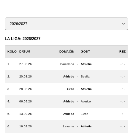
Sezona
LA LIGA: 2026/2027
KOLO
DATUM
DOMAĆIN
GOST
REZ
1.
27.08.26.
Barcelona
-
Athletic
- : -
2.
20.08.26.
Athletic
-
Sevilla
- : -
3.
28.08.26.
Celta
-
Athletic
- : -
4.
06.09.26.
Athletic
-
Atletico
- : -
5.
13.09.26.
Athletic
-
Elche
- : -
6.
16.09.26.
Levante
-
Athletic
- : -