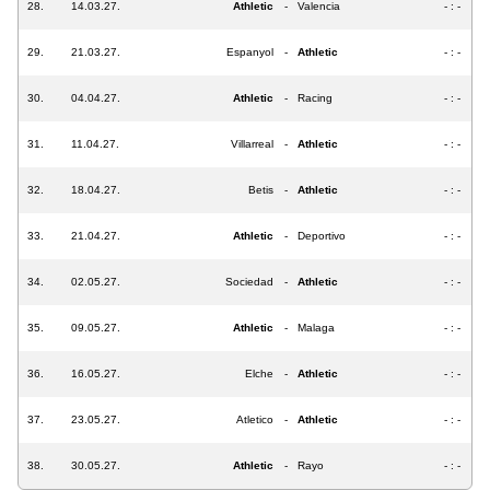
28.
14.03.27.
Athletic
-
Valencia
- : -
29.
21.03.27.
Espanyol
-
Athletic
- : -
30.
04.04.27.
Athletic
-
Racing
- : -
31.
11.04.27.
Villarreal
-
Athletic
- : -
32.
18.04.27.
Betis
-
Athletic
- : -
33.
21.04.27.
Athletic
-
Deportivo
- : -
34.
02.05.27.
Sociedad
-
Athletic
- : -
35.
09.05.27.
Athletic
-
Malaga
- : -
36.
16.05.27.
Elche
-
Athletic
- : -
37.
23.05.27.
Atletico
-
Athletic
- : -
38.
30.05.27.
Athletic
-
Rayo
- : -