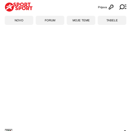
Prijava
Otvori profi
Ot
NOVO
FORUM
MOJE TEME
TABELE