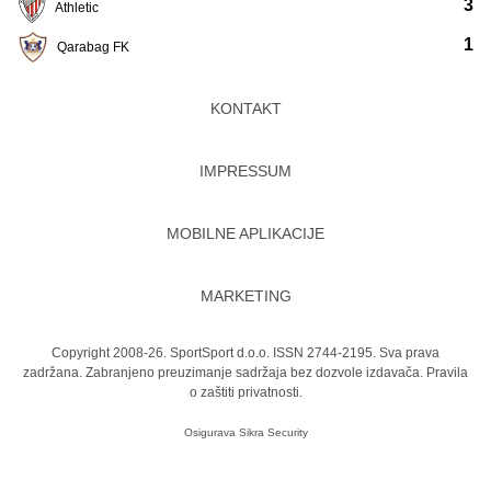
3
Athletic
1
Qarabag FK
KONTAKT
IMPRESSUM
MOBILNE APLIKACIJE
MARKETING
Copyright 2008-26. SportSport d.o.o. ISSN 2744-2195. Sva prava
zadržana. Zabranjeno preuzimanje sadržaja bez dozvole izdavača.
Pravila
o zaštiti privatnosti.
Osigurava
Sikra Security