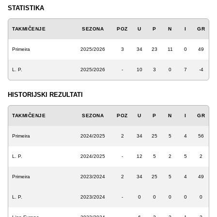
STATISTIKA
TAKMIČENJE
SEZONA
POZ
U
P
N
I
GR
Primeira
2025/2026
3
34
23
11
0
49
L. P.
2025/2026
-
10
3
0
7
-4
HISTORIJSKI REZULTATI
TAKMIČENJE
SEZONA
POZ
U
P
N
I
GR
Primeira
2024/2025
2
34
25
5
4
56
L. P.
2024/2025
-
12
5
2
5
2
Primeira
2023/2024
2
34
25
5
4
49
L. P.
2023/2024
-
0
0
0
0
0