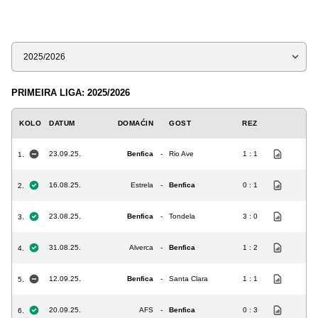
Sezona
PRIMEIRA LIGA: 2025/2026
KOLO
DATUM
DOMAĆIN
GOST
REZ
23.09.25.
Benfica
-
Rio Ave
1 : 1
1.
16.08.25.
Estrela
-
Benfica
0 : 1
2.
23.08.25.
Benfica
-
Tondela
3 : 0
3.
31.08.25.
Alverca
-
Benfica
1 : 2
4.
12.09.25.
Benfica
-
Santa Clara
1 : 1
5.
20.09.25.
AFS
-
Benfica
0 : 3
6.