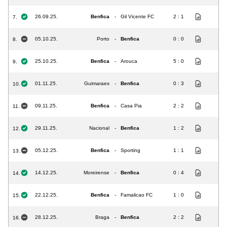
26.09.25.
Benfica
-
Gil Vicente FC
2 : 1
7.
05.10.25.
Porto
-
Benfica
0 : 0
8.
25.10.25.
Benfica
-
Arouca
5 : 0
9.
01.11.25.
Guimaraes
-
Benfica
0 : 3
10.
09.11.25.
Benfica
-
Casa Pia
2 : 2
11.
29.11.25.
Nacional
-
Benfica
1 : 2
12.
05.12.25.
Benfica
-
Sporting
1 : 1
13.
14.12.25.
Moreirense
-
Benfica
0 : 4
14.
22.12.25.
Benfica
-
Famalicao FC
1 : 0
15.
28.12.25.
Braga
-
Benfica
2 : 2
16.