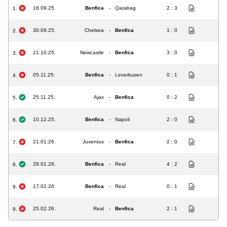
16.09.25.
Benfica
-
Qarabag
2 : 3
1.
30.09.25.
Chelsea
-
Benfica
1 : 0
2.
21.10.25.
Newcastle
-
Benfica
3 : 0
3.
05.11.25.
Benfica
-
Leverkusen
0 : 1
4.
25.11.25.
Ajax
-
Benfica
0 : 2
5.
10.12.25.
Benfica
-
Napoli
2 : 0
6.
21.01.26.
Juventus
-
Benfica
2 : 0
7.
28.01.26.
Benfica
-
Real
4 : 2
8.
17.02.26.
Benfica
-
Real
0 : 1
9.
25.02.26.
Real
-
Benfica
2 : 1
9.