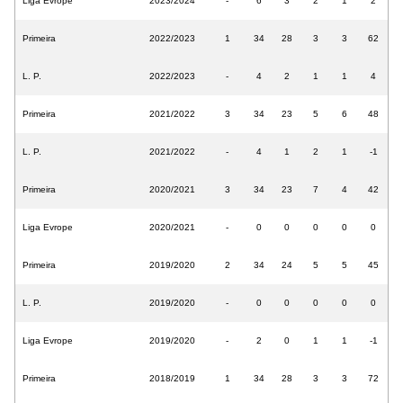
Liga Evrope
2023/2024
-
6
3
2
1
2
Primeira
2022/2023
1
34
28
3
3
62
L. P.
2022/2023
-
4
2
1
1
4
Primeira
2021/2022
3
34
23
5
6
48
L. P.
2021/2022
-
4
1
2
1
-1
Primeira
2020/2021
3
34
23
7
4
42
Liga Evrope
2020/2021
-
0
0
0
0
0
Primeira
2019/2020
2
34
24
5
5
45
L. P.
2019/2020
-
0
0
0
0
0
Liga Evrope
2019/2020
-
2
0
1
1
-1
Primeira
2018/2019
1
34
28
3
3
72