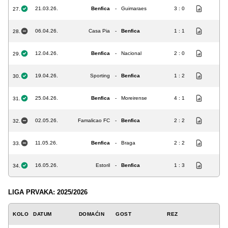
21.03.26.
Benfica
-
Guimaraes
3 : 0
27.
06.04.26.
Casa Pia
-
Benfica
1 : 1
28.
12.04.26.
Benfica
-
Nacional
2 : 0
29.
19.04.26.
Sporting
-
Benfica
1 : 2
30.
25.04.26.
Benfica
-
Moreirense
4 : 1
31.
02.05.26.
Famalicao FC
-
Benfica
2 : 2
32.
11.05.26.
Benfica
-
Braga
2 : 2
33.
16.05.26.
Estoril
-
Benfica
1 : 3
34.
LIGA PRVAKA: 2025/2026
KOLO
DATUM
DOMAĆIN
GOST
REZ