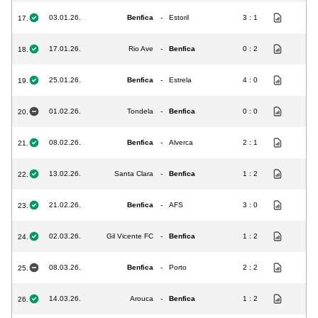
03.01.26.
Benfica
-
Estoril
3 : 1
17.
17.01.26.
Rio Ave
-
Benfica
0 : 2
18.
25.01.26.
Benfica
-
Estrela
4 : 0
19.
01.02.26.
Tondela
-
Benfica
0 : 0
20.
08.02.26.
Benfica
-
Alverca
2 : 1
21.
13.02.26.
Santa Clara
-
Benfica
1 : 2
22.
21.02.26.
Benfica
-
AFS
3 : 0
23.
02.03.26.
Gil Vicente FC
-
Benfica
1 : 2
24.
08.03.26.
Benfica
-
Porto
2 : 2
25.
14.03.26.
Arouca
-
Benfica
1 : 2
26.