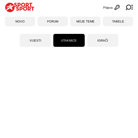
Prijava
Otvori profi
Ot
NOVO
FORUM
MOJE TEME
TABELE
VIJESTI
UTAKMICE
IGRAČI