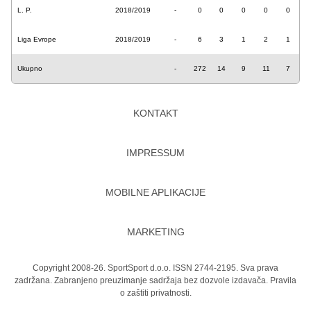
L. P.
2018/2019
-
0
0
0
0
0
Liga Evrope
2018/2019
-
6
3
1
2
1
Ukupno
-
272
14
9
11
7
KONTAKT
IMPRESSUM
MOBILNE APLIKACIJE
MARKETING
Copyright 2008-26. SportSport d.o.o. ISSN 2744-2195. Sva prava
zadržana. Zabranjeno preuzimanje sadržaja bez dozvole izdavača.
Pravila
o zaštiti privatnosti.