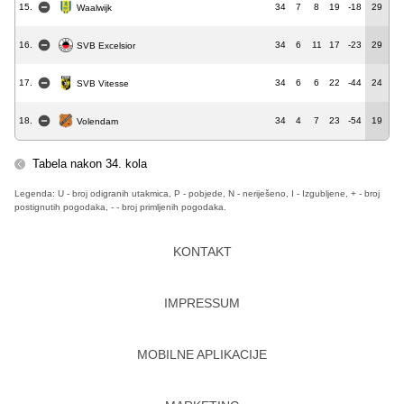
15.
34
7
8
19
-18
29
Waalwijk
16.
34
6
11
17
-23
29
SVB Excelsior
17.
34
6
6
22
-44
24
SVB Vitesse
18.
34
4
7
23
-54
19
Volendam
Tabela nakon 34. kola
Legenda: U - broj odigranih utakmica, P - pobjede, N - neriješeno, I - Izgubljene, + - broj
postignutih pogodaka, - - broj primljenih pogodaka.
KONTAKT
IMPRESSUM
MOBILNE APLIKACIJE