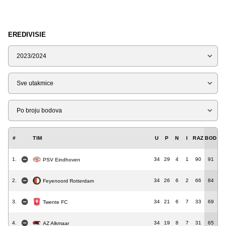
EREDIVISIE
Sezona
Tip
Liga
#
TIM
U
P
N
I
RAZ
BOD
1.
34
29
4
1
90
91
PSV Eindhoven
2.
34
26
6
2
66
84
Feyenoord Rotterdam
3.
34
21
6
7
33
69
Twente FC
4.
34
19
8
7
31
65
AZ Alkmaar