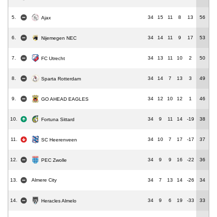
5.
34
15
11
8
13
56
Ajax
6.
34
14
11
9
17
53
Nijemegen NEC
7.
34
13
11
10
2
50
FC Utrecht
8.
34
14
7
13
3
49
Sparta Rotterdam
9.
34
12
10
12
1
46
GO AHEAD EAGLES
10.
34
9
11
14
-19
38
Fortuna Sittard
11.
34
10
7
17
-17
37
SC Heerenveen
12.
34
9
9
16
-22
36
PEC Zwolle
13.
Almere City
34
7
13
14
-26
34
14.
34
9
6
19
-33
33
Heracles Almelo