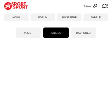
Prijava
Otvori profi
Ot
NOVO
FORUM
MOJE TEME
TABELE
VIJESTI
TABELA
RASPORED