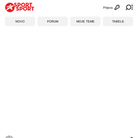
Prijava
Otvori profi
Ot
NOVO
FORUM
MOJE TEME
TABELE