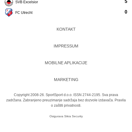
5
SVB Excelsior
0
FC Utrecht
KONTAKT
IMPRESSUM
MOBILNE APLIKACIJE
MARKETING
Copyright 2008-26. SportSport d.o.o. ISSN 2744-2195. Sva prava
zadržana. Zabranjeno preuzimanje sadržaja bez dozvole izdavača.
Pravila
o zaštiti privatnosti.
Osigurava
Sikra Security