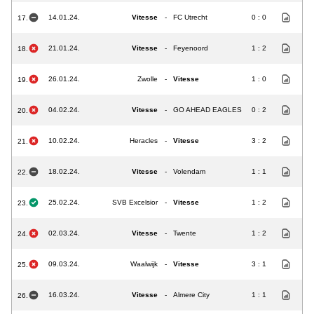
14.01.24.
Vitesse
-
FC Utrecht
0 : 0
17.
21.01.24.
Vitesse
-
Feyenoord
1 : 2
18.
26.01.24.
Zwolle
-
Vitesse
1 : 0
19.
04.02.24.
Vitesse
-
GO AHEAD EAGLES
0 : 2
20.
10.02.24.
Heracles
-
Vitesse
3 : 2
21.
18.02.24.
Vitesse
-
Volendam
1 : 1
22.
25.02.24.
SVB Excelsior
-
Vitesse
1 : 2
23.
02.03.24.
Vitesse
-
Twente
1 : 2
24.
09.03.24.
Waalwijk
-
Vitesse
3 : 1
25.
16.03.24.
Vitesse
-
Almere City
1 : 1
26.