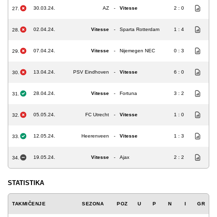
30.03.24.
AZ
-
Vitesse
2 : 0
27.
02.04.24.
Vitesse
-
Sparta Rotterdam
1 : 4
28.
07.04.24.
Vitesse
-
Nijemegen NEC
0 : 3
29.
13.04.24.
PSV Eindhoven
-
Vitesse
6 : 0
30.
28.04.24.
Vitesse
-
Fortuna
3 : 2
31.
05.05.24.
FC Utrecht
-
Vitesse
1 : 0
32.
12.05.24.
Heerenveen
-
Vitesse
1 : 3
33.
19.05.24.
Vitesse
-
Ajax
2 : 2
34.
STATISTIKA
TAKMIČENJE
SEZONA
POZ
U
P
N
I
GR