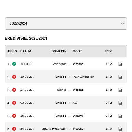
Sezona
EREDIVISIE: 2023/2024
KOLO
DATUM
DOMAĆIN
GOST
REZ
11.08.23.
Volendam
-
Vitesse
1 : 2
1.
19.08.23.
Vitesse
-
PSV Eindhoven
1 : 3
2.
27.09.23.
Twente
-
Vitesse
1 : 0
3.
03.09.23.
Vitesse
-
AZ
0 : 2
4.
16.09.23.
Vitesse
-
Waalwijk
0 : 2
5.
24.09.23.
Sparta Rotterdam
-
Vitesse
1 : 0
6.