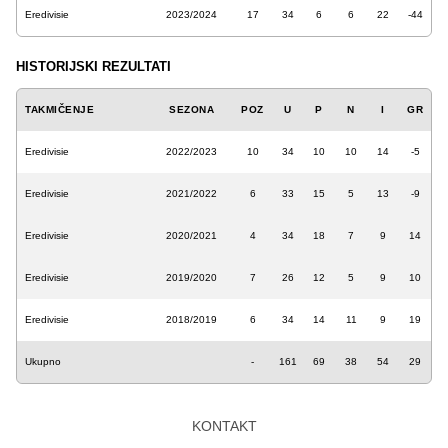
Eredivisie
2023/2024
17
34
6
6
22
-44
HISTORIJSKI REZULTATI
TAKMIČENJE
SEZONA
POZ
U
P
N
I
GR
Eredivisie
2022/2023
10
34
10
10
14
-5
Eredivisie
2021/2022
6
33
15
5
13
-9
Eredivisie
2020/2021
4
34
18
7
9
14
Eredivisie
2019/2020
7
26
12
5
9
10
Eredivisie
2018/2019
6
34
14
11
9
19
Ukupno
-
161
69
38
54
29
KONTAKT