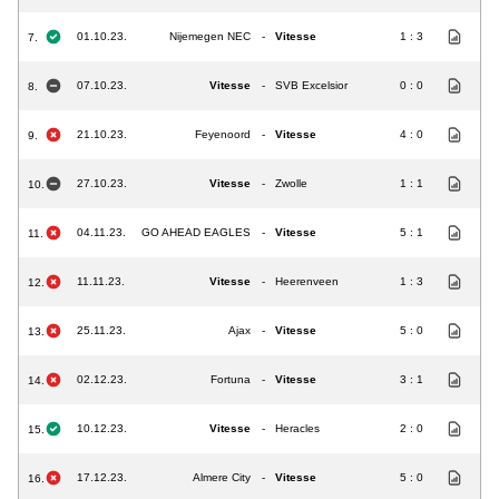
01.10.23.
Nijemegen NEC
-
Vitesse
1 : 3
7.
07.10.23.
Vitesse
-
SVB Excelsior
0 : 0
8.
21.10.23.
Feyenoord
-
Vitesse
4 : 0
9.
27.10.23.
Vitesse
-
Zwolle
1 : 1
10.
04.11.23.
GO AHEAD EAGLES
-
Vitesse
5 : 1
11.
11.11.23.
Vitesse
-
Heerenveen
1 : 3
12.
25.11.23.
Ajax
-
Vitesse
5 : 0
13.
02.12.23.
Fortuna
-
Vitesse
3 : 1
14.
10.12.23.
Vitesse
-
Heracles
2 : 0
15.
17.12.23.
Almere City
-
Vitesse
5 : 0
16.