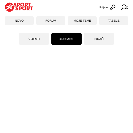
Prijava
Otvori profi
Ot
NOVO
FORUM
MOJE TEME
TABELE
VIJESTI
UTAKMICE
IGRAČI