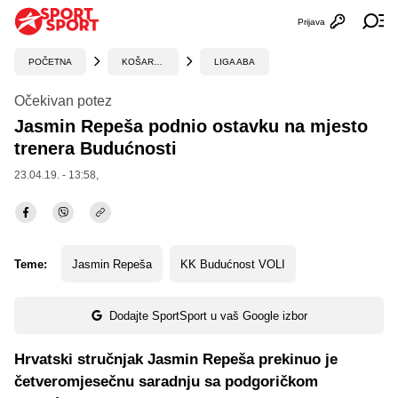
Prijava
Otvori profi
Ot
POČETNA
KOŠARKA
LIGA ABA
Očekivan potez
Jasmin Repeša podnio ostavku na mjesto
trenera Budućnosti
23.04.19. - 13:58,
Teme:
Jasmin Repeša
KK Budućnost VOLI
Dodajte SportSport u vaš Google izbor
Hrvatski stručnjak Jasmin Repeša prekinuo je
četveromjesečnu saradnju sa podgoričkom