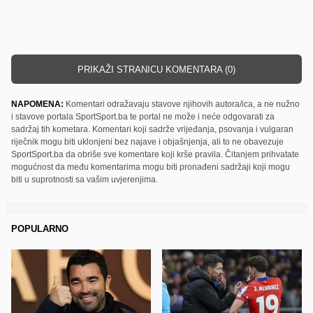
PRIKAŽI STRANICU KOMENTARA (0)
NAPOMENA:
Komentari odražavaju stavove njihovih autora/ica, a ne nužno
i stavove portala SportSport.ba te portal ne može i neće odgovarati za
sadržaj tih kometara. Komentari koji sadrže vrijeđanja, psovanja i vulgaran
riječnik mogu biti uklonjeni bez najave i objašnjenja, ali to ne obavezuje
SportSport.ba da obriše sve komentare koji krše pravila. Čitanjem prihvatate
mogućnost da među komentarima mogu biti pronađeni sadržaji koji mogu
biti u suprotnosti sa vašim uvjerenjima.
POPULARNO