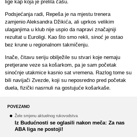
lige kap koja je prelila čašu.
Podsjećanja radi, Repeša je na mjestu trenera
zamjenio Aleksandra Džikića, ali uprkos velikim
ulaganjima u klub nije uspio da napravi značajniji
rezultat u Euroligi. Kao što smo rekli, sinoć je ostao
bez krune u regionalnom takmičenju.
Inače, čitavu seriju obilježile su stvari koje nemaju
pretjerane veze sa košarkom, pa je sam početak
sinoćnje utakmice kasnio sat vremena. Razlog tome su
bili navijači Zvezde, koji su neposredno pred početak
duela, fizički nasrnuli na gostujuće košarkaše.
POVEZANO
Žele smjenu aktuelnog rukovodstva
Iz Budućnosti se oglasili nakon meča: Za nas
ABA liga ne postoji!