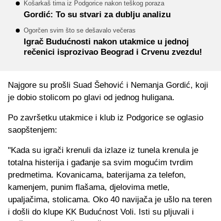
Košarkaš tima iz Podgorice nakon teškog poraza
Gordić: To su stvari za dublju analizu
Ogorčen svim što se dešavalo večeras
Igrač Budućnosti nakon utakmice u jednoj
rečenici isprozivao Beograd i Crvenu zvezdu!
Najgore su prošli Suad Šehović i Nemanja Gordić, koji
je dobio stolicom po glavi od jednog huligana.
Po završetku utakmice i klub iz Podgorice se oglasio
saopštenjem:
"Kada su igrači krenuli da izlaze iz tunela krenula je
totalna histerija i gađanje sa svim mogućim tvrdim
predmetima. Kovanicama, baterijama za telefon,
kamenjem, punim flašama, djelovima metle,
upaljačima, stolicama. Oko 40 navijača je ušlo na teren
i došli do klupe KK Budućnost Voli. Isti su pljuvali i