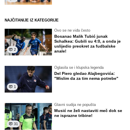
NAJČITANIJE IZ KATEGORIJE
Ovo se ne viđa često
Bosanac Malik Tubić junak
Schalkea: Gubili su 4:0, a onda je
uslijedio preokret za fudbalske
2
anale!
Oglasila se i klupska legenda
Del Piero gledao Alajbegovića:
"Mislim da za tim nema potrebe"
1
Glavni sudija ne popušta
Musić ne želi nastaviti meč dok se
ne isprazne tribine!
31