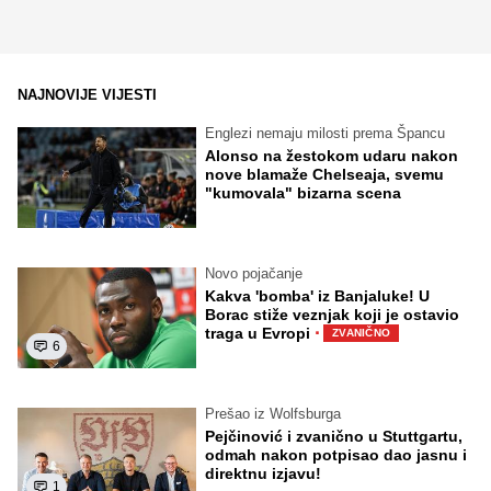
NAJNOVIJE VIJESTI
Englezi nemaju milosti prema Špancu
Alonso na žestokom udaru nakon
nove blamaže Chelseaja, svemu
"kumovala" bizarna scena
Novo pojačanje
Kakva 'bomba' iz Banjaluke! U
Borac stiže veznjak koji je ostavio
·
traga u Evropi
ZVANIČNO
6
Prešao iz Wolfsburga
Pejčinović i zvanično u Stuttgartu,
odmah nakon potpisao dao jasnu i
direktnu izjavu!
1