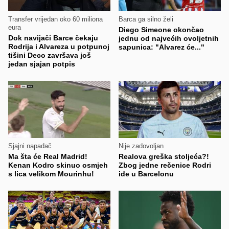
Transfer vrijedan oko 60 miliona
Barca ga silno želi
eura
Diego Simeone okončao
Dok navijači Barce čekaju
jednu od najvećih ovoljetnih
Rodrija i Alvareza u potpunoj
sapunica: "Alvarez će..."
tišini Deco završava još
jedan sjajan potpis
Sjajni napadač
Nije zadovoljan
Ma šta će Real Madrid!
Realova greška stoljeća?!
Kenan Kodro skinuo osmjeh
Zbog jedne rečenice Rodri
s lica velikom Mourinhu!
ide u Barcelonu