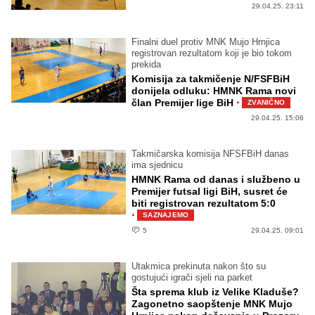
29.04.25. 23:11
Finalni duel protiv MNK Mujo Hrnjica
registrovan rezultatom koji je bio tokom
prekida
Komisija za takmičenje N/FSFBiH
donijela odluku: HMNK Rama novi
·
član Premijer lige BiH
ZVANIČNO
29.04.25. 15:06
Takmičarska komisija NFSFBiH danas
ima sjednicu
HMNK Rama od danas i službeno u
Premijer futsal ligi BiH, susret će
biti registrovan rezultatom 5:0
·
SAZNAJEMO
5
29.04.25. 09:01
Utakmica prekinuta nakon što su
gostujući igrači sjeli na parket
Šta sprema klub iz Velike Kladuše?
Zagonetno saopštenje MNK Mujo