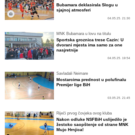
Bubamara deklasirala Slogu u
sjajnoj atmosferi
04.05.25. 21:30
MNK Bubamara u lovu na titulu
Sportska groznica trese Cazin: U
dvorani mjesta ima samo za one
nasjretnije
04.05.25. 19:54
Savladali Neimare
Mostarcima prednost u polufinalu
Premijer lige BiH
03.05.25. 21:45
Riječi prvog čovjeka ovog kluba
Nakon odluke NSFBiH uslijedilo je
žestoko saopštenje od strane MNK
Mujo Hrnjica!