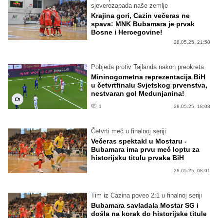
sjeverozapada naše zemlje
Krajina gori, Cazin večeras ne
spava: MNK Bubamara je prvak
Bosne i Hercegovine!
28.05.25. 21:50
Pobjeda protiv Tajlanda nakon preokreta
Mininogometna reprezentacija BiH
u četvrtfinalu Svjetskog prvenstva,
nestvaran gol Medunjanina!
1
28.05.25. 18:08
Četvrti meč u finalnoj seriji
Večeras spektakl u Mostaru -
Bubamara ima prvu meč loptu za
historijsku titulu prvaka BiH
28.05.25. 08:01
Tim iz Cazina poveo 2:1 u finalnoj seriji
Bubamara savladala Mostar SG i
došla na korak do historijske titule