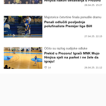
Hrnjica nakon dešavanja u Prozoru
28.04.25. 15:27
Majstorice četvrtine finala ponudile dramu
Penali odlučili posljednje
polufinaliste Premijer lige BiH
27.04.25. 22:15
Očito su razlog sudijske odluke
Prekid u Prozoru! Igrači MNK Mujo
Hrnjica sjeli na parket i ne žele da
igraju!
14
26.04.25. 21:12