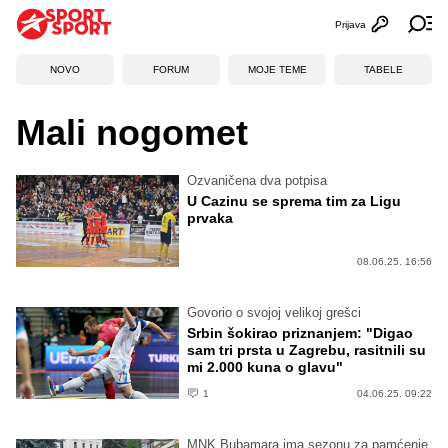
Prijava
Otvori profi
Ot
NOVO
FORUM
MOJE TEME
TABELE
Mali nogomet
Ozvaničena dva potpisa
U Cazinu se sprema tim za Ligu
prvaka
08.06.25. 16:56
Govorio o svojoj velikoj grešci
Srbin šokirao priznanjem: "Digao
sam tri prsta u Zagrebu, rasitnili su
mi 2.000 kuna o glavu"
1
04.06.25. 09:22
MNK Bubamara ima sezonu za pamćenje