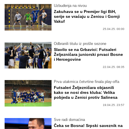
Uzbuđenja na nivou
Zakuhava se u Premijer ligi BiH,
serije se vraćaju u Zenicu i Gornji
Vakuf
25.04.25. 00:00
Odbranili titulu iz prošle sezone
Slavilo se na Grbavici: Futsaleri
Željezničara juniorski prvaci Bosne
i Hercegovine
22.04.25. 08:35
Prva utakmica četvrtine finala play-offa
Futsaleri Željezničara objasnili
kako se nosi dres kluba: Velika
pobjeda u Zenici protiv Salinesa
19.04.25. 23:57
Sve radi domaćina
Čeka se Bosna! Srpski saveznik na