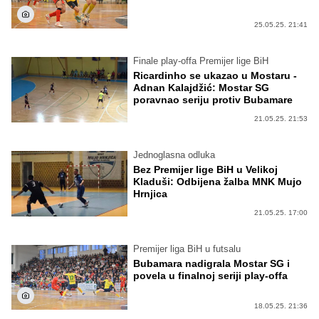
25.05.25. 21:41
Finale play-offa Premijer lige BiH
Ricardinho se ukazao u Mostaru -
Adnan Kalajdžić: Mostar SG
poravnao seriju protiv Bubamare
21.05.25. 21:53
Jednoglasna odluka
Bez Premijer lige BiH u Velikoj
Kladuši: Odbijena žalba MNK Mujo
Hrnjica
21.05.25. 17:00
Premijer liga BiH u futsalu
Bubamara nadigrala Mostar SG i
povela u finalnoj seriji play-offa
18.05.25. 21:36