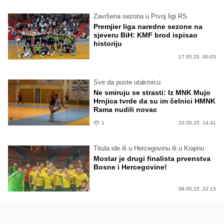
Završena sezona u Prvoj ligi RS
Premjier liga naredne sezone na
sjeveru BiH: KMF brod ispisao
historiju
17.05.25. 00:03
Sve da puste utakmicu
Ne smiruju se strasti: Iz MNK Mujo
Hrnjica tvrde da su im čelnici HMNK
Rama nudili novac
1
10.05.25. 14:41
Titula ide ili u Hercegovinu ili u Krajinu
Mostar je drugi finalista prvenstva
Bosne i Hercegovine!
08.05.25. 22:15