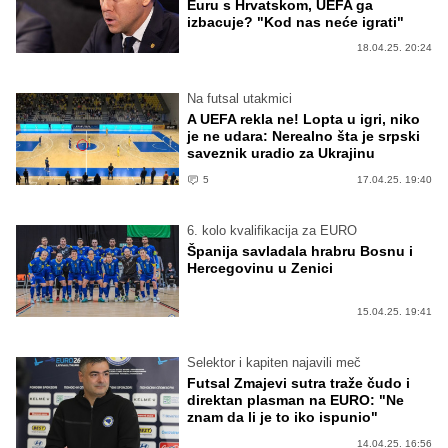
Euru s Hrvatskom, UEFA ga
izbacuje? "Kod nas neće igrati"
18.04.25. 20:24
Na futsal utakmici
A UEFA rekla ne! Lopta u igri, niko
je ne udara: Nerealno šta je srpski
saveznik uradio za Ukrajinu
5
17.04.25. 19:40
6. kolo kvalifikacija za EURO
Španija savladala hrabru Bosnu i
Hercegovinu u Zenici
15.04.25. 19:41
Selektor i kapiten najavili meč
Futsal Zmajevi sutra traže čudo i
direktan plasman na EURO: "Ne
znam da li je to iko ispunio"
14.04.25. 16:56