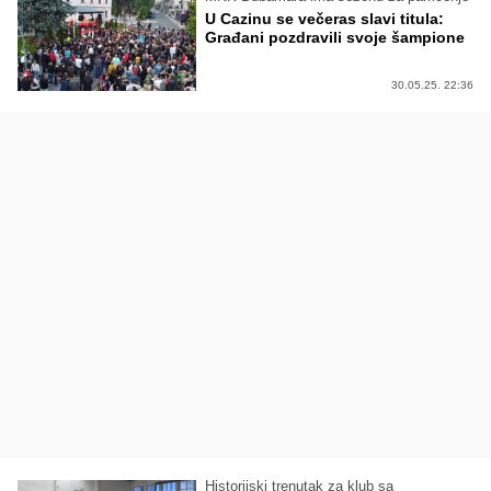
U Cazinu se večeras slavi titula:
Građani pozdravili svoje šampione
30.05.25. 22:36
Historijski trenutak za klub sa