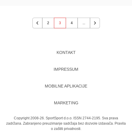
2
3
4
...
Previous
Next
KONTAKT
IMPRESSUM
MOBILNE APLIKACIJE
MARKETING
Copyright 2008-26. SportSport d.o.o. ISSN 2744-2195. Sva prava
zadržana. Zabranjeno preuzimanje sadržaja bez dozvole izdavača.
Pravila
o zaštiti privatnosti.