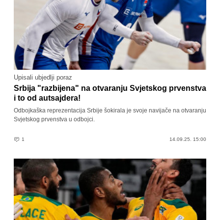
Upisali ubjedlji poraz
Srbija "razbijena" na otvaranju Svjetskog prvenstva
i to od autsajdera!
Odbojkaška reprezentacija Srbije šokirala je svoje navijače na otvaranju
Svjetskog prvenstva u odbojci.
1
14.09.25. 15:00