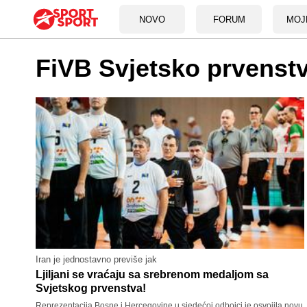
NOVO
FORUM
MOJ
FiVB Svjetsko prvenstv
Iran je jednostavno previše jak
Ljiljani se vraćaju sa srebrenom medaljom sa
Svjetskog prvenstva!
Reprezentacija Bosne i Hercegovine u sjedećoj odbojci je osvojila novu