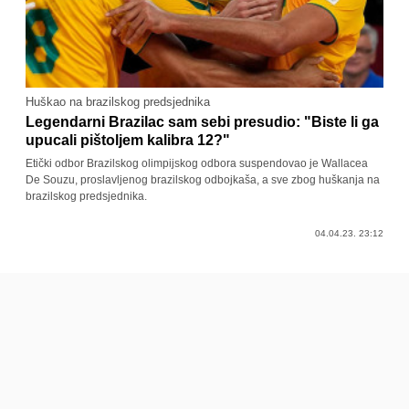
Huškao na brazilskog predsjednika
Legendarni Brazilac sam sebi presudio: "Biste li ga
upucali pištoljem kalibra 12?"
Etički odbor Brazilskog olimpijskog odbora suspendovao je Wallacea
De Souzu, proslavljenog brazilskog odbojkaša, a sve zbog huškanja na
brazilskog predsjednika.
04.04.23. 23:12