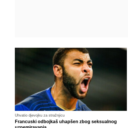
Uhvatio djevojku za stražnjicu
Francuski odbojkaš uhapšen zbog seksualnog
uznemiravanja