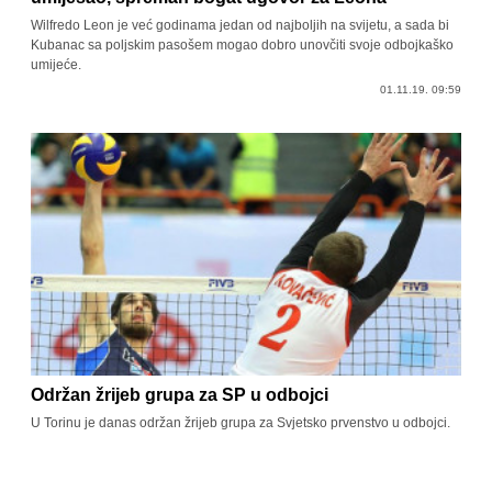
Wilfredo Leon je već godinama jedan od najboljih na svijetu, a sada bi
Kubanac sa poljskim pasošem mogao dobro unovčiti svoje odbojkaško
umijeće.
01.11.19. 09:59
Održan žrijeb grupa za SP u odbojci
U Torinu je danas održan žrijeb grupa za Svjetsko prvenstvo u odbojci.