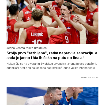
Jedna veoma teška utakmica
Srbija prvo "razbijena", zatim napravila senzaciju, a
sada je jasno i šta ih čeka na putu do finala!
Nakon što su na otvaranju Svjetskog prvenstva iznenađujuće poraženi,
odobjkaši Srbije su nakon toga napravili još jedno veliko iznenađenje.
19.09.25. 07:46