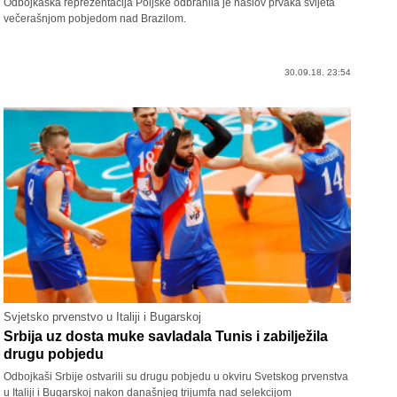
Odbojkaška reprezentacija Poljske odbranila je naslov prvaka svijeta
večerašnjom pobjedom nad Brazilom.
30.09.18. 23:54
Svjetsko prvenstvo u Italiji i Bugarskoj
Srbija uz dosta muke savladala Tunis i zabilježila
drugu pobjedu
Odbojkaši Srbije ostvarili su drugu pobjedu u okviru Svetskog prvenstva
u Italiji i Bugarskoj nakon današnjeg trijumfa nad selekcijom