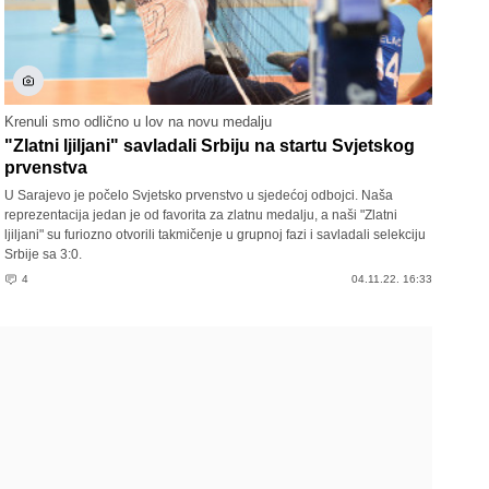
Krenuli smo odlično u lov na novu medalju
"Zlatni ljiljani" savladali Srbiju na startu Svjetskog
prvenstva
U Sarajevo je počelo Svjetsko prvenstvo u sjedećoj odbojci. Naša
reprezentacija jedan je od favorita za zlatnu medalju, a naši "Zlatni
ljiljani" su furiozno otvorili takmičenje u grupnoj fazi i savladali selekciju
Srbije sa 3:0.
4
04.11.22. 16:33