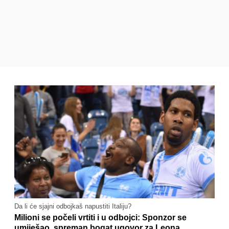
Da li će sjajni odbojkaš napustiti Italiju?
Milioni se počeli vrtiti i u odbojci: Sponzor se
umiješao, spreman bogat ugovor za Leona