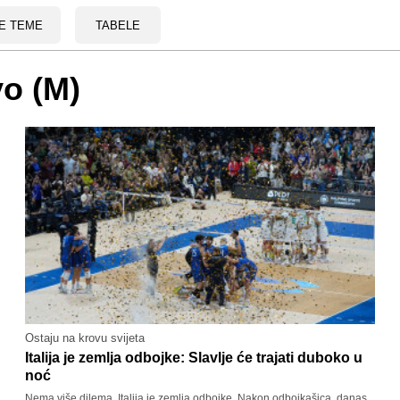
E TEME
TABELE
o (M)
Ostaju na krovu svijeta
Italija je zemlja odbojke: Slavlje će trajati duboko u
noć
Nema više dilema, Italija je zemlja odbojke. Nakon odbojkašica, danas