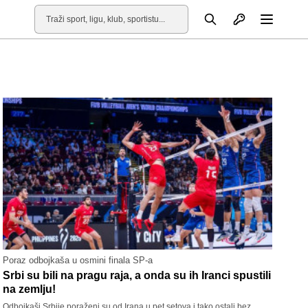
Otvori profil
Pretraga
Otvori
Poraz odbojkaša u osmini finala SP-a
Srbi su bili na pragu raja, a onda su ih Iranci spustili
na zemlju!
Odbojkaši Srbije poraženi su od Irana u pet setova i tako ostali bez