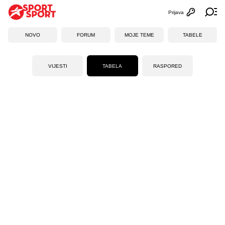
Prijava
Otvori profi
Ot
NOVO
FORUM
MOJE TEME
TABELE
VIJESTI
TABELA
RASPORED