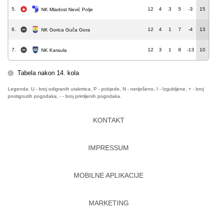
5.
12
4
3
5
-3
15
NK Mladost Nević Polje
6.
12
4
1
7
-4
13
NK Gorica Guča Gora
7.
12
3
1
8
-13
10
NK Karaula
Tabela nakon 14. kola
Legenda: U - broj odigranih utakmica, P - pobjede, N - neriješeno, I - Izgubljene, + - broj
postignutih pogodaka, - - broj primljenih pogodaka.
KONTAKT
IMPRESSUM
MOBILNE APLIKACIJE
MARKETING