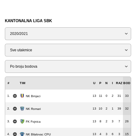
KANTONALNA LIGA SBK
Sezona
Tip
Liga
#
TIM
U
P
N
I
RAZ
BOD
1.
13
11
0
2
31
33
NK Brnjaci
2.
13
10
2
1
39
32
NK Romari
3.
13
8
2
3
7
26
FK Fojnica
4.
13
4
3
6
3
15
NK Bilalovac CPU