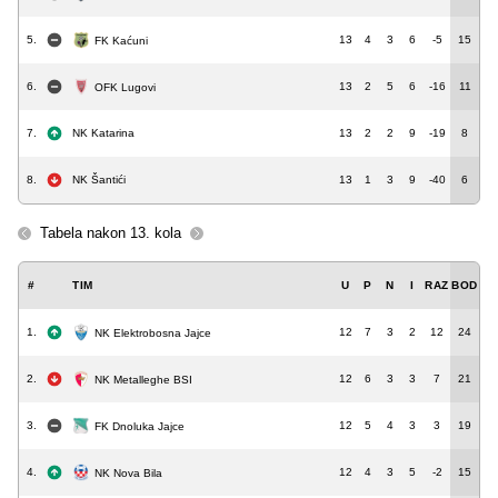
5.
13
4
3
6
-5
15
FK Kaćuni
6.
13
2
5
6
-16
11
OFK Lugovi
7.
NK Katarina
13
2
2
9
-19
8
8.
NK Šantići
13
1
3
9
-40
6
Tabela nakon 13. kola
#
TIM
U
P
N
I
RAZ
BOD
1.
12
7
3
2
12
24
NK Elektrobosna Jajce
2.
12
6
3
3
7
21
NK Metalleghe BSI
3.
12
5
4
3
3
19
FK Dnoluka Jajce
4.
12
4
3
5
-2
15
NK Nova Bila