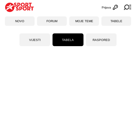
Prijava
Otvori profi
Ot
NOVO
FORUM
MOJE TEME
TABELE
VIJESTI
TABELA
RASPORED