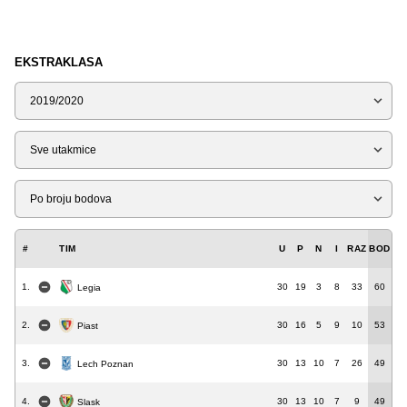
EKSTRAKLASA
Sezona
Tip
Liga
#
TIM
U
P
N
I
RAZ
BOD
1.
30
19
3
8
33
60
Legia
2.
30
16
5
9
10
53
Piast
3.
30
13
10
7
26
49
Lech Poznan
4.
30
13
10
7
9
49
Slask