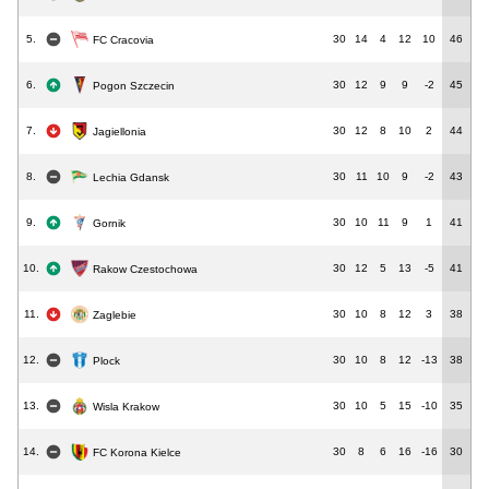
5.
30
14
4
12
10
46
FC Cracovia
6.
30
12
9
9
-2
45
Pogon Szczecin
7.
30
12
8
10
2
44
Jagiellonia
8.
30
11
10
9
-2
43
Lechia Gdansk
9.
30
10
11
9
1
41
Gornik
10.
30
12
5
13
-5
41
Rakow Czestochowa
11.
30
10
8
12
3
38
Zaglebie
12.
30
10
8
12
-13
38
Plock
13.
30
10
5
15
-10
35
Wisla Krakow
14.
30
8
6
16
-16
30
FC Korona Kielce