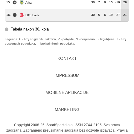
15.
30
7
8
15
-19
29
Arka
16.
30
5
6
19
-27
21
LKS Lodz
Tabela nakon 30. kola
Legenda: U - broj odigranih utakmica, P - pobjede, N - neriješeno, I - Izgubljene, + - broj
postignutih pogodaka, - - broj primljenih pogodaka.
KONTAKT
IMPRESSUM
MOBILNE APLIKACIJE
MARKETING
Copyright 2008-26. SportSport d.o.o. ISSN 2744-2195. Sva prava
zadržana. Zabranjeno preuzimanje sadržaja bez dozvole izdavača.
Pravila