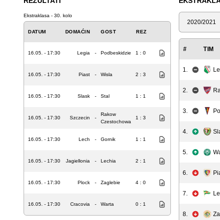
REZULTATI
EKSTRAKL
Ekstraklasa - 30. kolo
Sezona
DATUM
DOMAĆIN
GOST
REZ
#
TIM
16.05. - 17:30
Legia
-
Podbeskidzie
1 : 0
1.
Le
16.05. - 17:30
Piast
-
Wisla
2 : 3
2.
Ra
16.05. - 17:30
Slask
-
Stal
1 : 1
3.
Po
Rakow
16.05. - 17:30
Szczecin
-
1 : 3
Czestochowa
4.
Sl
16.05. - 17:30
Lech
-
Gornik
1 : 1
5.
Wa
16.05. - 17:30
Jagiellonia
-
Lechia
2 : 1
6.
Pi
16.05. - 17:30
Plock
-
Zaglebie
4 : 0
7.
Le
16.05. - 17:30
Cracovia
-
Warta
0 : 1
8.
Za