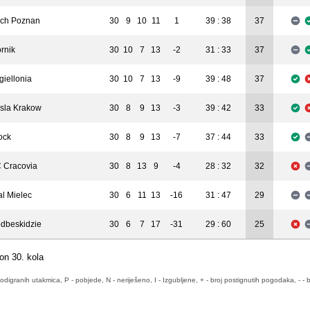
ch Poznan
30
9
10
11
1
39 : 38
37
rnik
30
10
7
13
-2
31 : 33
37
giellonia
30
10
7
13
-9
39 : 48
37
sla Krakow
30
8
9
13
-3
39 : 42
33
ock
30
8
9
13
-7
37 : 44
33
 Cracovia
30
8
13
9
-4
28 : 32
32
al Mielec
30
6
11
13
-16
31 : 47
29
dbeskidzie
30
6
7
17
-31
29 : 60
25
on 30. kola
odigranih utakmica, P - pobjede, N - neriješeno, I - Izgubljene, + - broj postignutih pogodaka, - - b