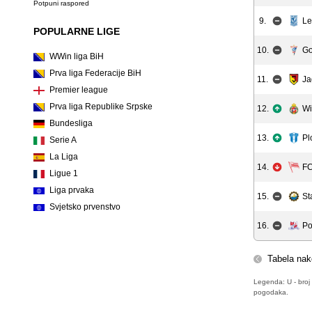
Potpuni raspored
9.
Le
POPULARNE LIGE
10.
Go
WWin liga BiH
Prva liga Federacije BiH
11.
Ja
Premier league
Prva liga Republike Srpske
12.
Wi
Bundesliga
13.
Pl
Serie A
La Liga
14.
FC
Ligue 1
Liga prvaka
15.
St
Svjetsko prvenstvo
16.
Po
Tabela nak
Legenda: U - broj 
pogodaka.