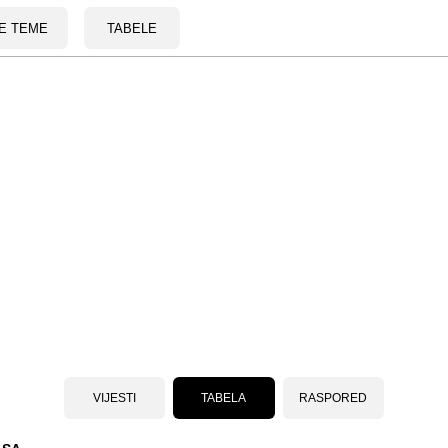
E TEME
TABELE
VIJESTI
TABELA
RASPORED