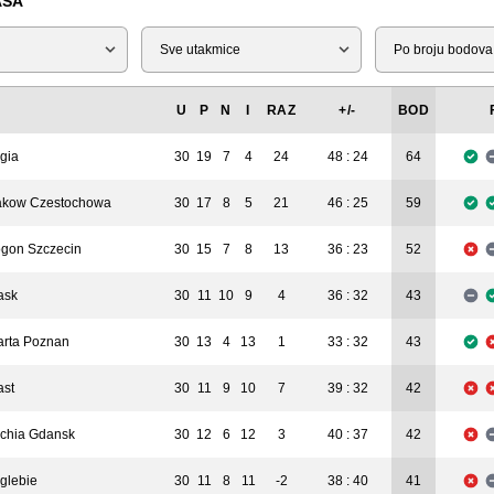
ASA
Tip
Liga
U
P
N
I
RAZ
+/-
BOD
gia
30
19
7
4
24
48 : 24
64
kow Czestochowa
30
17
8
5
21
46 : 25
59
gon Szczecin
30
15
7
8
13
36 : 23
52
ask
30
11
10
9
4
36 : 32
43
rta Poznan
30
13
4
13
1
33 : 32
43
ast
30
11
9
10
7
39 : 32
42
chia Gdansk
30
12
6
12
3
40 : 37
42
glebie
30
11
8
11
-2
38 : 40
41