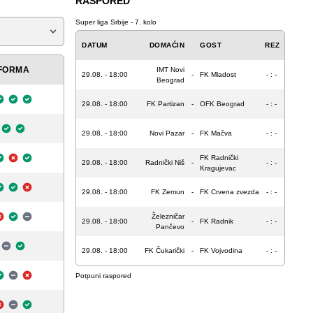
RASPORED
Super liga Srbije - 7. kolo
DATUM
DOMAĆIN
GOST
REZ
FORMA
IMT Novi
29.08. - 18:00
-
FK Mladost
- : -
Beograd
29.08. - 18:00
FK Partizan
-
OFK Beograd
- : -
29.08. - 18:00
Novi Pazar
-
FK Mačva
- : -
FK Radnički
29.08. - 18:00
Radnički Niš
-
- : -
Kragujevac
29.08. - 18:00
FK Zemun
-
FK Crvena zvezda
- : -
Železničar
29.08. - 18:00
-
FK Radnik
- : -
Pančevo
29.08. - 18:00
FK Čukarički
-
FK Vojvodina
- : -
Potpuni raspored