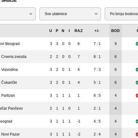
 SRBIJE
Tip
Liga
U
P
N
I
RAZ
+/-
BOD
ovi Beograd
3
3
0
0
6
7 : 1
9
 Crvena zvezda
2
2
0
0
7
8 : 1
6
 Vojvodina
3
2
0
1
4
7 : 3
6
 Čukarički
3
2
0
1
4
5 : 1
6
 Partizan
3
1
1
1
1
6 : 5
4
ničar Pančevo
2
1
1
0
1
2 : 1
4
eograd
3
1
1
1
-1
4 : 5
4
 Novi Pazar
3
1
1
1
-2
2 : 4
4