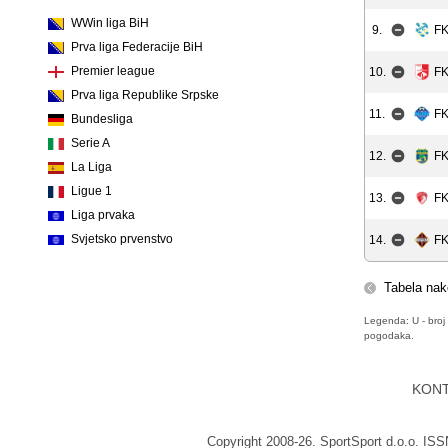
WWin liga BiH
9.
FK
Prva liga Federacije BiH
Premier league
10.
FK
Prva liga Republike Srpske
11.
FK
Bundesliga
Serie A
12.
FK
La Liga
Ligue 1
13.
FK
Liga prvaka
Svjetsko prvenstvo
14.
FK
Tabela nak
Legenda: U - broj 
pogodaka.
KON
Copyright 2008-26. SportSport d.o.o. IS