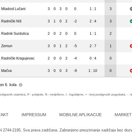
 Mladost Lučani
3
0
3
0
0
1 : 1
3
 Radnički Niš
3
1
0
2
-2
2 : 4
3
 Radnik Surdulica
2
0
2
0
0
1 : 1
2
 Zemun
3
0
1
2
-5
2 : 7
1
 Radnički Kragujevac
2
0
0
2
-4
0 : 4
0
 Mačva
3
0
0
3
-9
1 : 10
0
on 6. kola
odigranih utakmica, P - pobjede, N - neriješeno, I - Izgubljene, + - broj postignutih pogodaka, - - b
TAKT
IMPRESSUM
MOBILNE APLIKACIJE
MARKET
SN 2744-2195. Sva prava zadržana. Zabranjeno preuzimanje sadržaja bez doz