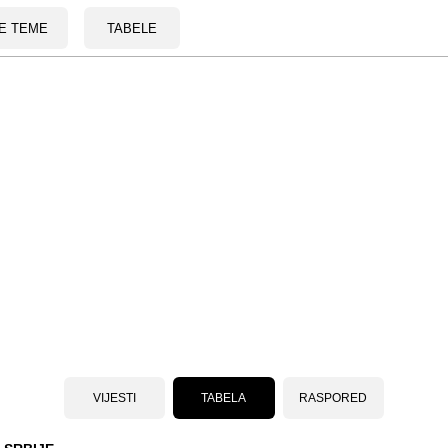
E TEME
TABELE
VIJESTI
TABELA
RASPORED