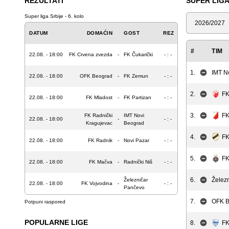
REZULTATI
SUPER LIGA
Super liga Srbije - 6. kolo
Sezona
DATUM
DOMAĆIN
GOST
REZ
#
TIM
22.08. - 18:00
FK Crvena zvezda
-
FK Čukarički
- : -
1.
IMT N
22.08. - 18:00
OFK Beograd
-
FK Zemun
- : -
2.
FK
22.08. - 18:00
FK Mladost
-
FK Partizan
- : -
3.
FK
FK Radnički
IMT Novi
22.08. - 18:00
-
- : -
Kragujevac
Beograd
4.
FK
22.08. - 18:00
FK Radnik
-
Novi Pazar
- : -
5.
FK
22.08. - 18:00
FK Mačva
-
Radnički Niš
- : -
6.
Želez
Železničar
22.08. - 18:00
FK Vojvodina
-
- : -
Pančevo
7.
OFK B
Potpuni raspored
POPULARNE LIGE
8.
FK