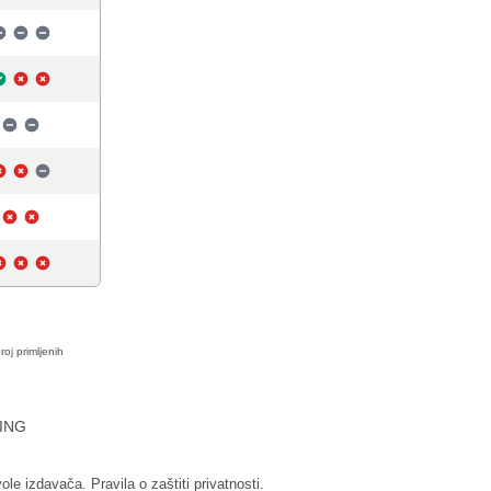
roj primljenih
ING
vole izdavača.
Pravila o zaštiti privatnosti.