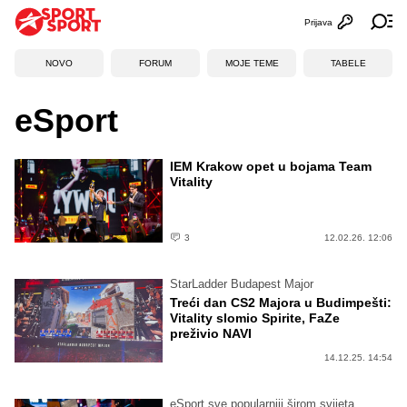
Prijava
Otvori profi
Ot
NOVO
FORUM
MOJE TEME
TABELE
eSport
IEM Krakow opet u bojama Team
Vitality
3
12.02.26. 12:06
StarLadder Budapest Major
Treći dan CS2 Majora u Budimpešti:
Vitality slomio Spirite, FaZe
preživio NAVI
14.12.25. 14:54
eSport sve popularniji širom svijeta