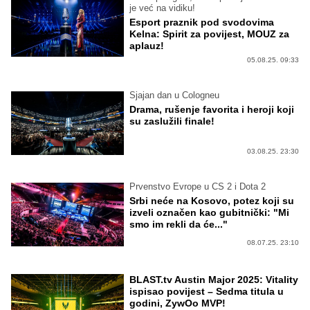
je već na vidiku!
Esport praznik pod svodovima
Kelna: Spirit za povijest, MOUZ za
aplauz!
05.08.25. 09:33
Sjajan dan u Cologneu
Drama, rušenje favorita i heroji koji
su zaslužili finale!
03.08.25. 23:30
Prvenstvo Evrope u CS 2 i Dota 2
Srbi neće na Kosovo, potez koji su
izveli označen kao gubitnički: "Mi
smo im rekli da će..."
08.07.25. 23:10
BLAST.tv Austin Major 2025: Vitality
ispisao povijest – Sedma titula u
godini, ZywOo MVP!