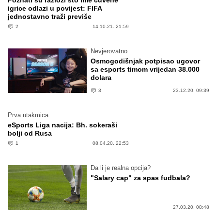
Poznati su razlozi što ime čuvene
igrice odlazi u povijest: FIFA
jednostavno traži previše
2
14.10.21. 21:59
Nevjerovatno
Osmogodišnjak potpisao ugovor
sa esports timom vrijedan 38.000
dolara
3
23.12.20. 09:39
Prva utakmica
eSports Liga nacija: Bh. sokeraši
bolji od Rusa
1
08.04.20. 22:53
Da li je realna opcija?
"Salary cap" za spas fudbala?
27.03.20. 08:48