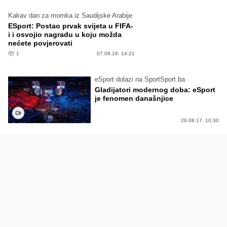
Kakav dan za momka iz Saudijske Arabije
ESport: Postao prvak svijeta u FIFA-
i i osvojio nagradu u koju možda
nećete povjerovati
1
07.08.18. 14:21
eSport dolazi na SportSport.ba
Gladijatori modernog doba: eSport
je fenomen današnjice
26.08.17. 10:30