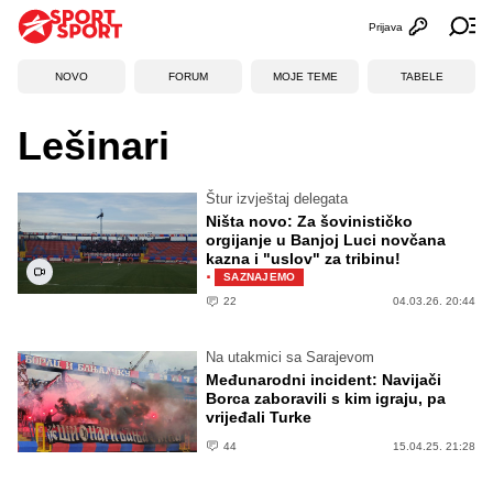
Prijava
Otvori profi
Ot
NOVO
FORUM
MOJE TEME
TABELE
Lešinari
Štur izvještaj delegata
Ništa novo: Za šovinističko
orgijanje u Banjoj Luci novčana
kazna i "uslov" za tribinu!
·
SAZNAJEMO
22
04.03.26. 20:44
Na utakmici sa Sarajevom
Međunarodni incident: Navijači
Borca zaboravili s kim igraju, pa
vrijeđali Turke
44
15.04.25. 21:28