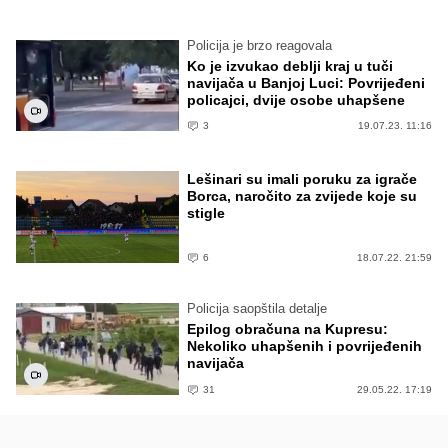
Policija je brzo reagovala
Ko je izvukao deblji kraj u tuči
navijača u Banjoj Luci: Povrijeđeni
policajci, dvije osobe uhapšene
3
19.07.23. 11:16
Lešinari su imali poruku za igrače
Borca, naročito za zvijede koje su
stigle
6
18.07.22. 21:59
Policija saopštila detalje
Epilog obračuna na Kupresu:
Nekoliko uhapšenih i povrijeđenih
navijača
31
29.05.22. 17:19