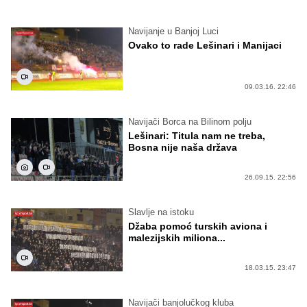
Navijanje u Banjoj Luci
Ovako to rade Lešinari i Manijaci
09.03.16. 22:46
Navijači Borca na Bilinom polju
Lešinari: Titula nam ne treba,
Bosna nije naša država
26.09.15. 22:56
Slavlje na istoku
Džaba pomoć turskih aviona i
malezijskih miliona...
18.03.15. 23:47
Navijači banjolučkog kluba