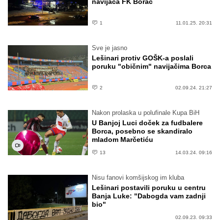
navijača FK Borac
1
11.01.25. 20:31
Sve je jasno
Lešinari protiv GOŠK-a poslali
poruku "običnim" navijačima Borca
2
02.09.24. 21:27
Nakon prolaska u polufinale Kupa BiH
U Banjoj Luci doček za fudbalere
Borca, posebno se skandiralo
mladom Marčetiću
13
14.03.24. 09:16
Nisu fanovi komšijskog im kluba
Lešinari postavili poruku u centru
Banja Luke: "Dabogda vam zadnji
bio"
02.09.23. 09:33