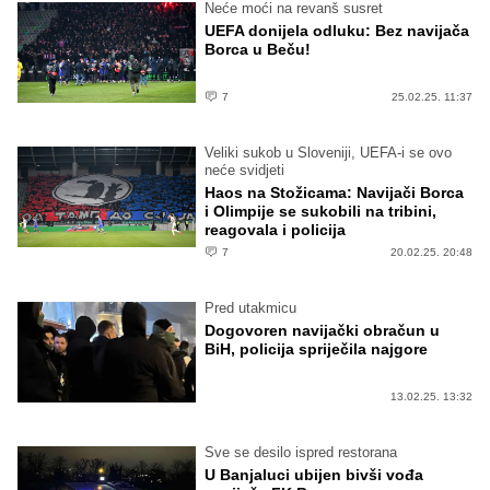
Neće moći na revanš susret
UEFA donijela odluku: Bez navijača
Borca u Beču!
7
25.02.25. 11:37
Veliki sukob u Sloveniji, UEFA-i se ovo
neće svidjeti
Haos na Stožicama: Navijači Borca
i Olimpije se sukobili na tribini,
reagovala i policija
7
20.02.25. 20:48
Pred utakmicu
Dogovoren navijački obračun u
BiH, policija spriječila najgore
13.02.25. 13:32
Sve se desilo ispred restorana
U Banjaluci ubijen bivši vođa