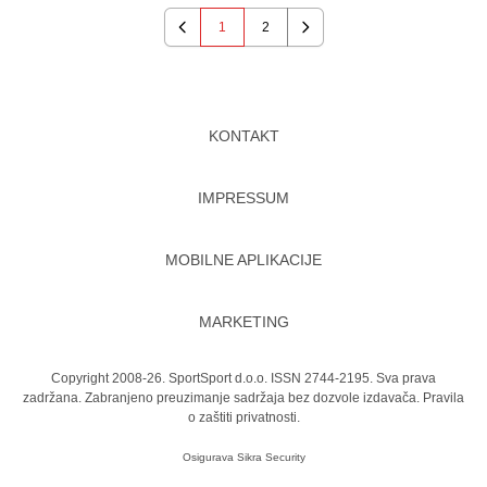
1
2
Previous
Next
KONTAKT
IMPRESSUM
MOBILNE APLIKACIJE
MARKETING
Copyright 2008-26. SportSport d.o.o. ISSN 2744-2195. Sva prava
zadržana. Zabranjeno preuzimanje sadržaja bez dozvole izdavača.
Pravila
o zaštiti privatnosti.
Osigurava
Sikra Security