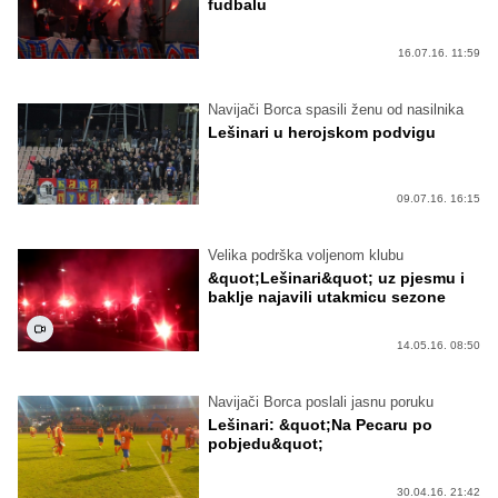
fudbalu
16.07.16. 11:59
Navijači Borca spasili ženu od nasilnika
Lešinari u herojskom podvigu
09.07.16. 16:15
Velika podrška voljenom klubu
&quot;Lešinari&quot; uz pjesmu i
baklje najavili utakmicu sezone
14.05.16. 08:50
Navijači Borca poslali jasnu poruku
Lešinari: &quot;Na Pecaru po
pobjedu&quot;
30.04.16. 21:42