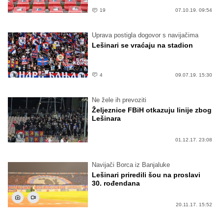
19
07.10.19. 09:54
Uprava postigla dogovor s navijačima
Lešinari se vraćaju na stadion
4
09.07.19. 15:30
Ne žele ih prevoziti
Željeznice FBiH otkazuju linije zbog
Lešinara
01.12.17. 23:08
Navijači Borca iz Banjaluke
Lešinari priredili šou na proslavi
30. rođendana
20.11.17. 15:52