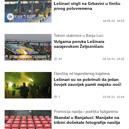
Lešinari stigli na Grbavici u finišu
prvog poluvremena
18.05.22. 18:52
Tokom utakmice u Banja Luci
Vulgarna poruka Lešinara
sarajevskom Željezničaru
44
04.10.21. 18:42
Oproštaj od legendarnog kapitena
Lešinari su se pobrinuli da jedan
čovjek zauvijek pamti majsku noć!
7
23.05.21. 10:44
Promocija nasilja i podrška huliganima
Skandal u Banjaluci: Manijake na
tribini dočekale fotografije nasilja