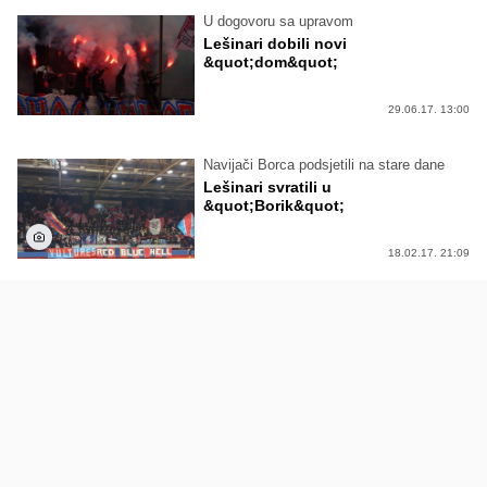
U dogovoru sa upravom
Lešinari dobili novi
&quot;dom&quot;
29.06.17. 13:00
Navijači Borca podsjetili na stare dane
Lešinari svratili u
&quot;Borik&quot;
18.02.17. 21:09