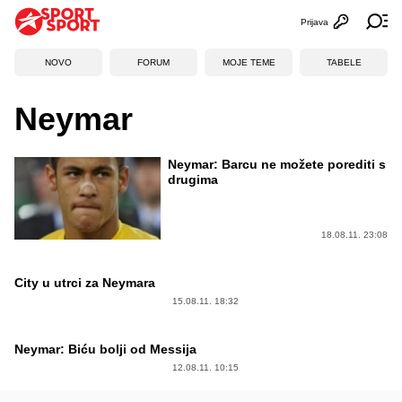
Prijava
Otvori profi
Ot
NOVO
FORUM
MOJE TEME
TABELE
Neymar
Neymar: Barcu ne možete porediti s
drugima
18.08.11. 23:08
City u utrci za Neymara
15.08.11. 18:32
Neymar: Biću bolji od Messija
12.08.11. 10:15