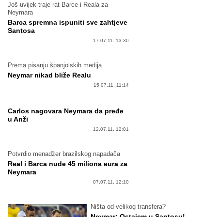
Još uvijek traje rat Barce i Reala za
Neymara
Barca spremna ispuniti sve zahtjeve
Santosa
17.07.11. 13:30
Prema pisanju španjolskih medija
Neymar nikad bliže Realu
15.07.11. 11:14
Carlos nagovara Neymara da pređe
u Anži
12.07.11. 12:01
Potvrdio menadžer brazilskog napadača
Real i Barca nude 45 miliona eura za
Neymara
07.07.11. 12:10
Ništa od velikog transfera?
Neymar: Ostajem u Santosu!