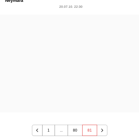
Neymara
20.07.10. 22:30
1
...
80
81
Previous
Next