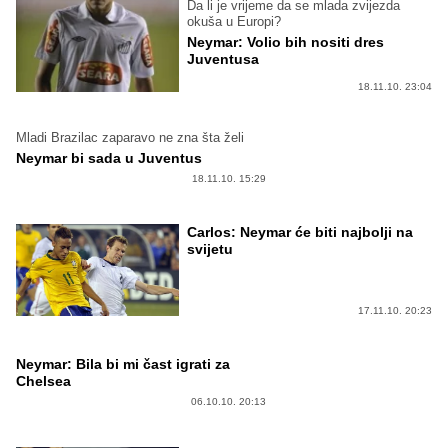
Da li je vrijeme da se mlada zvijezda
okuša u Europi?
Neymar: Volio bih nositi dres
Juventusa
18.11.10. 23:04
Mladi Brazilac zaparavo ne zna šta želi
Neymar bi sada u Juventus
18.11.10. 15:29
Carlos: Neymar će biti najbolji na
svijetu
17.11.10. 20:23
Neymar: Bila bi mi čast igrati za
Chelsea
06.10.10. 20:13