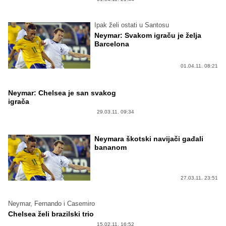
Ipak želi ostati u Santosu
Neymar: Svakom igraču je želja
Barcelona
01.04.11. 08:21
Neymar: Chelsea je san svakog
igrača
29.03.11. 09:34
Neymara škotski navijači gađali
bananom
27.03.11. 23:51
Neymar, Fernando i Casemiro
Chelsea želi brazilski trio
15.02.11. 16:52