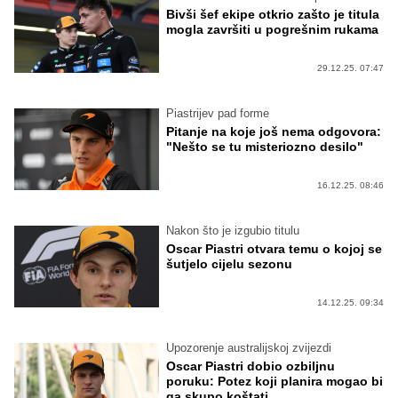
Bivši šef ekipe otkrio zašto je titula
mogla završiti u pogrešnim rukama
29.12.25. 07:47
Piastrijev pad forme
Pitanje na koje još nema odgovora:
"Nešto se tu misteriozno desilo"
16.12.25. 08:46
Nakon što je izgubio titulu
Oscar Piastri otvara temu o kojoj se
šutjelo cijelu sezonu
14.12.25. 09:34
Upozorenje australijskoj zvijezdi
Oscar Piastri dobio ozbiljnu
poruku: Potez koji planira mogao bi
ga skupo koštati