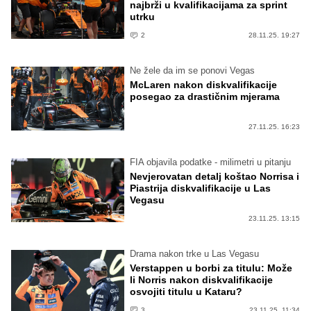
najbrži u kvalifikacijama za sprint
utrku
2
28.11.25. 19:27
Ne žele da im se ponovi Vegas
McLaren nakon diskvalifikacije
posegao za drastičnim mjerama
27.11.25. 16:23
FIA objavila podatke - milimetri u pitanju
Nevjerovatan detalj koštao Norrisa i
Piastrija diskvalifikacije u Las
Vegasu
23.11.25. 13:15
Drama nakon trke u Las Vegasu
Verstappen u borbi za titulu: Može
li Norris nakon diskvalifikacije
osvojiti titulu u Kataru?
3
23.11.25. 11:34