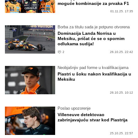
moguće kombinacije za prvaka F1
01.11.25. 17:35
Borba za titulu sada je potpuno otvorena
Dominacija Landa Norrisa u
Meksiku, pričat će se o spornim
odlukama sudija!
2
26.10.25. 22:42
Neobjašnjiv pad forme u kvalifikacijama
Piastri u šoku nakon kvalifikacija u
Meksiku
26.10.25. 10:12
Poslao upozorenje
Villeneuve detektovao
zabrinjavajuću stvar kod Piastrija
25.10.25. 22:57