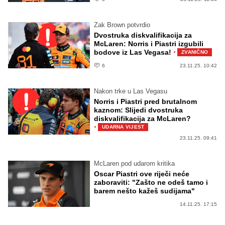
Zak Brown potvrdio
Dvostruka diskvalifikacija za
McLaren: Norris i Piastri izgubili
·
bodove iz Las Vegasa!
ZVANIČNO
6
23.11.25. 10:42
Nakon trke u Las Vegasu
Norris i Piastri pred brutalnom
kaznom: Slijedi dvostruka
diskvalifikacija za McLaren?
·
UDARNA VIJEST
23.11.25. 09:41
McLaren pod udarom kritika
Oscar Piastri ove riječi neće
zaboraviti: "Zašto ne odeš tamo i
barem nešto kažeš sudijama"
14.11.25. 17:15