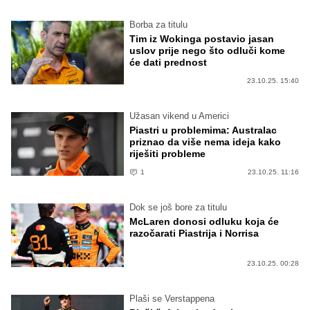
Borba za titulu
Tim iz Wokinga postavio jasan
uslov prije nego što odluči kome
će dati prednost
23.10.25. 15:40
Užasan vikend u Americi
Piastri u problemima: Australac
priznao da više nema ideja kako
riješiti probleme
1
23.10.25. 11:16
Dok se još bore za titulu
McLaren donosi odluku koja će
razočarati Piastrija i Norrisa
23.10.25. 00:28
Plaši se Verstappena