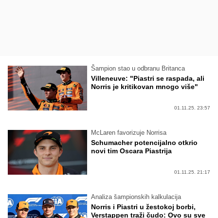
Šampion stao u odbranu Britanca
Villeneuve: "Piastri se raspada, ali
Norris je kritikovan mnogo više"
01.11.25. 23:57
McLaren favorizuje Norrisa
Schumacher potencijalno otkrio
novi tim Oscara Piastrija
01.11.25. 21:17
Analiza šampionskih kalkulacija
Norris i Piastri u žestokoj borbi,
Verstappen traži čudo: Ovo su sve