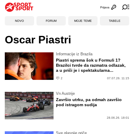
Prijava
Otvori profi
Ot
NOVO
FORUM
MOJE TEME
TABELE
Oscar Piastri
Informacije iz Brazila
Piastri sprema šok u Formuli 1?
Brazilci tvrde da razmatra odlazak,
a u priči je i spektakularna...
2
07.07.26. 11:15
Vn Austrije
Završio utrku, pa odmah završio
pod istragom sudija
28.06.26. 18:01
Sve glasnije priče