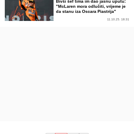
Bivši šef tima im dao jasnu uputu:
"McLaren mora odlučiti, vrijeme je
da stanu iza Oscara Piastrija"
11.10.25. 18:31