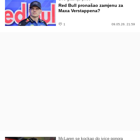
Red Bull pronašao zamjenu za
Maxa Verstappena?
1
09.05.26. 21:59
McLaren se kockao do ivice ponora