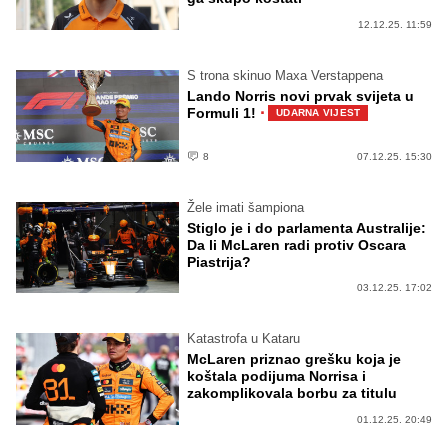
12.12.25. 11:59
S trona skinuo Maxa Verstappena
Lando Norris novi prvak svijeta u
·
Formuli 1!
UDARNA VIJEST
8
07.12.25. 15:30
Žele imati šampiona
Stiglo je i do parlamenta Australije:
Da li McLaren radi protiv Oscara
Piastrija?
03.12.25. 17:02
Katastrofa u Kataru
McLaren priznao grešku koja je
koštala podijuma Norrisa i
zakomplikovala borbu za titulu
01.12.25. 20:49