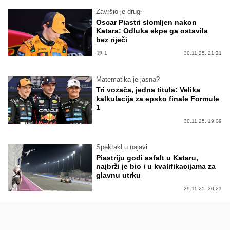
Završio je drugi
Oscar Piastri slomljen nakon
Katara: Odluka ekpe ga ostavila
bez riječi
1
30.11.25. 21:21
Matematika je jasna?
Tri vozača, jedna titula: Velika
kalkulacija za epsko finale Formule
1
30.11.25. 19:09
Spektakl u najavi
Piastriju godi asfalt u Kataru,
najbrži je bio i u kvalifikacijama za
glavnu utrku
29.11.25. 20:21