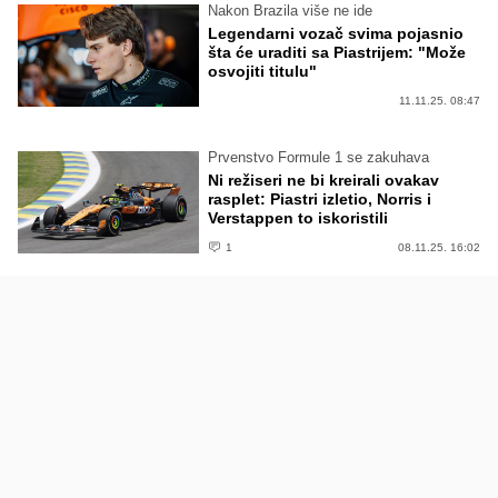
Nakon Brazila više ne ide
Legendarni vozač svima pojasnio
šta će uraditi sa Piastrijem: "Može
osvojiti titulu"
11.11.25. 08:47
Prvenstvo Formule 1 se zakuhava
Ni režiseri ne bi kreirali ovakav
rasplet: Piastri izletio, Norris i
Verstappen to iskoristili
1
08.11.25. 16:02