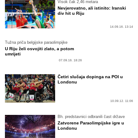
Visok čak 2,46 metara
Nevjerovatno, ali istinito: Iranski
div hit u Riju
14.09.16. 13:14
Tužna priča belgijske paraolimpijke
U Riju želi osvojiti zlato, a potom
umrijeti
07.09.16. 18:26
Četiri slučaja dopinga na POI u
Londonu
10.09.12. 11:06
Bh. predstavnici odbranili čast države
Zatvorene Paraolimpijske igre u
Londonu