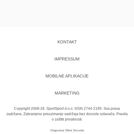
KONTAKT
IMPRESSUM
MOBILNE APLIKACIJE
MARKETING
Copyright 2008-26. SportSport d.o.o. ISSN 2744-2195. Sva prava
zadržana. Zabranjeno preuzimanje sadržaja bez dozvole izdavača.
Pravila
o zaštiti privatnosti.
Osigurava
Sikra Security