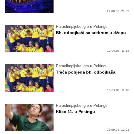
17.09.08. 21:33
Paraolimpijske igre u Pekingu
Bh. odbojkaši sa srebrom u džepu
12.09.08. 11:18
Paraolimpijske igra u Pekingu
Treća pobjeda bh. odbojkaša
10.09.08. 11:18
Paraolimpijske igre u Pekingu
Klico 11. u Pekingu
08.09.08. 12:01