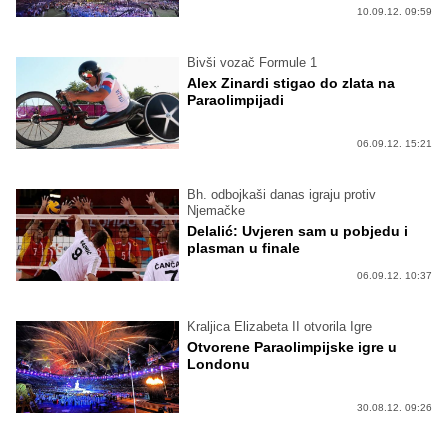
10.09.12. 09:59
Bivši vozač Formule 1
Alex Zinardi stigao do zlata na
Paraolimpijadi
06.09.12. 15:21
Bh. odbojkaši danas igraju protiv
Njemačke
Delalić: Uvjeren sam u pobjedu i
plasman u finale
06.09.12. 10:37
Kraljica Elizabeta II otvorila Igre
Otvorene Paraolimpijske igre u
Londonu
30.08.12. 09:26