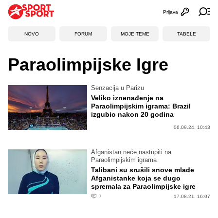
Prijava
Otvori profi
Ot
NOVO
FORUM
MOJE TEME
TABELE
Paraolimpijske Igre
Senzacija u Parizu
Veliko iznenađenje na
Paraolimpijskim igrama: Brazil
izgubio nakon 20 godina
06.09.24. 10:43
Afganistan neće nastupiti na
Paraolimpijskim igrama
Talibani su srušili snove mlade
Afganistanke koja se dugo
spremala za Paraolimpijske igre
7
17.08.21. 16:07