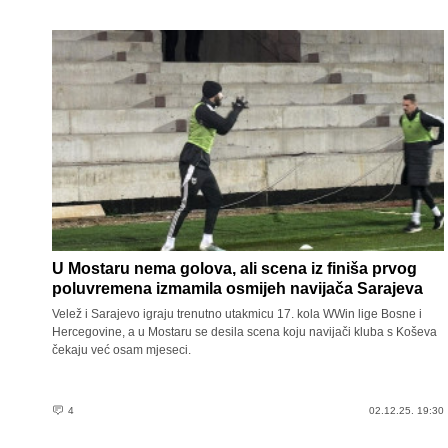
U Mostaru nema golova, ali scena iz finiša prvog
poluvremena izmamila osmijeh navijača Sarajeva
Velež i Sarajevo igraju trenutno utakmicu 17. kola WWin lige Bosne i
Hercegovine, a u Mostaru se desila scena koju navijači kluba s Koševa
čekaju već osam mjeseci.
4
02.12.25. 19:30