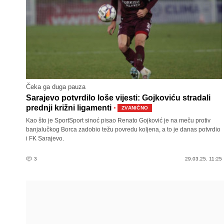
Čeka ga duga pauza
Sarajevo potvrdilo loše vijesti: Gojkoviću stradali
·
prednji križni ligamenti
ZVANIČNO
Kao što je SportSport sinoć pisao Renato Gojković je na meču protiv
banjalučkog Borca zadobio težu povredu koljena, a to je danas potvrdio
i FK Sarajevo.
3
29.03.25. 11:25