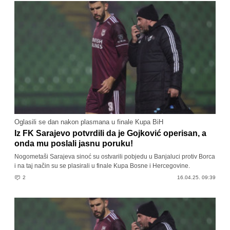
Oglasili se dan nakon plasmana u finale Kupa BiH
Iz FK Sarajevo potvrdili da je Gojković operisan, a
onda mu poslali jasnu poruku!
Nogometaši Sarajeva sinoć su ostvarili pobjedu u Banjaluci protiv Borca
i na taj način su se plasirali u finale Kupa Bosne i Hercegovine.
2
16.04.25. 09:39