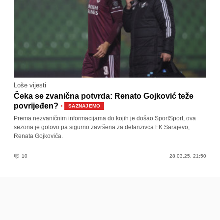
Loše vijesti
Čeka se zvanična potvrda: Renato Gojković teže
·
povrijeđen?
SAZNAJEMO
Prema nezvaničnim informacijama do kojih je došao SportSport, ova
sezona je gotovo pa sigurno završena za defanzivca FK Sarajevo,
Renata Gojkovića.
10
28.03.25. 21:50