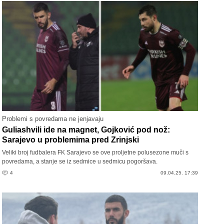
Problemi s povredama ne jenjavaju
Guliashvili ide na magnet, Gojković pod nož:
Sarajevo u problemima pred Zrinjski
Veliki broj fudbalera FK Sarajevo se ove proljetne polusezone muči s
povredama, a stanje se iz sedmice u sedmicu pogoršava.
4
09.04.25. 17:39