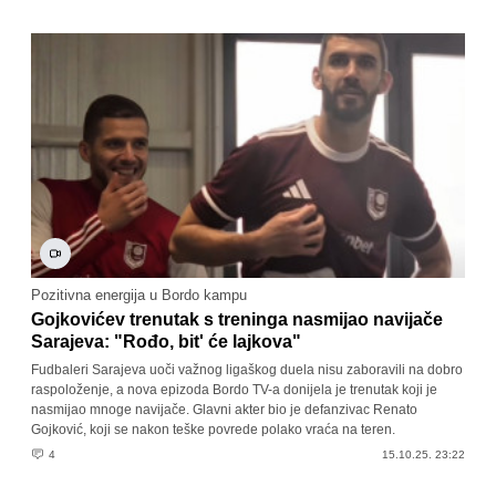
Pozitivna energija u Bordo kampu
Gojkovićev trenutak s treninga nasmijao navijače
Sarajeva: "Rođo, bit' će lajkova"
Fudbaleri Sarajeva uoči važnog ligaškog duela nisu zaboravili na dobro
raspoloženje, a nova epizoda Bordo TV-a donijela je trenutak koji je
nasmijao mnoge navijače. Glavni akter bio je defanzivac Renato
Gojković, koji se nakon teške povrede polako vraća na teren.
4
15.10.25. 23:22