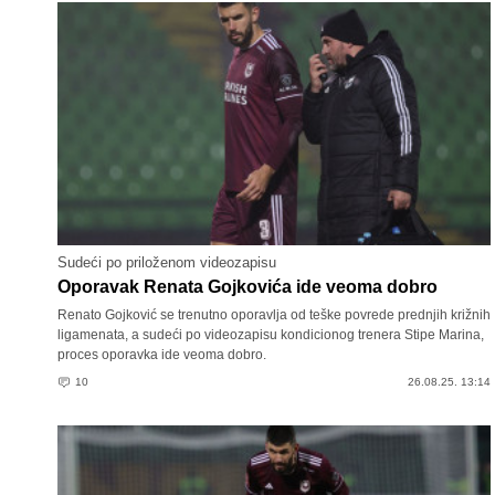
Sudeći po priloženom videozapisu
Oporavak Renata Gojkovića ide veoma dobro
Renato Gojković se trenutno oporavlja od teške povrede prednjih križnih
ligamenata, a sudeći po videozapisu kondicionog trenera Stipe Marina,
proces oporavka ide veoma dobro.
10
26.08.25. 13:14