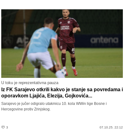
U toku je reprezentativna pauza
Iz FK Sarajevo otkrili kakvo je stanje sa povredama i
oporavkom Ljajića, Elezija, Gojkovića...
Sarajevo je jučer odigralo utakmicu 10. kola WWin lige Bosne i
Hercegovine protiv Zrinjskog.
3
07.10.25. 22:12