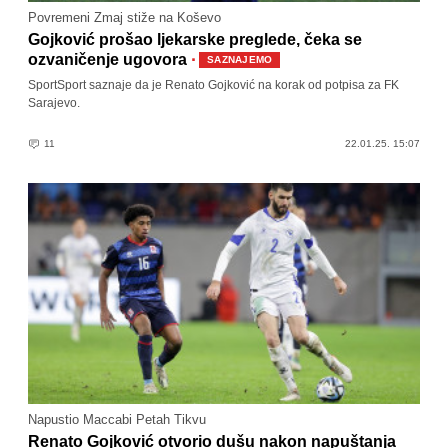
Povremeni Zmaj stiže na Koševo
Gojković prošao ljekarske preglede, čeka se
·
ozvaničenje ugovora
SAZNAJEMO
SportSport saznaje da je Renato Gojković na korak od potpisa za FK
Sarajevo.
11
22.01.25. 15:07
Napustio Maccabi Petah Tikvu
Renato Gojković otvorio dušu nakon napuštanja