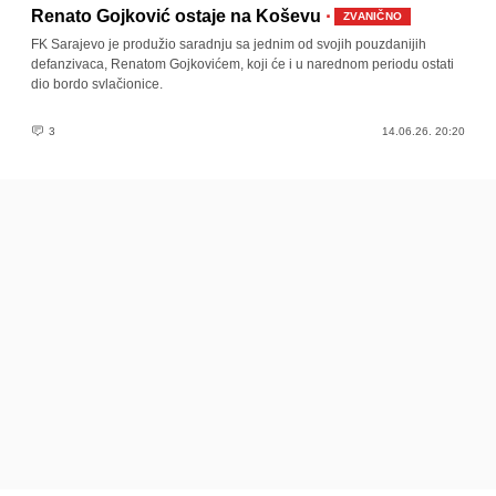
·
Renato Gojković ostaje na Koševu
ZVANIČNO
FK Sarajevo je produžio saradnju sa jednim od svojih pouzdanijih
defanzivaca, Renatom Gojkovićem, koji će i u narednom periodu ostati
dio bordo svlačionice.
3
14.06.26. 20:20