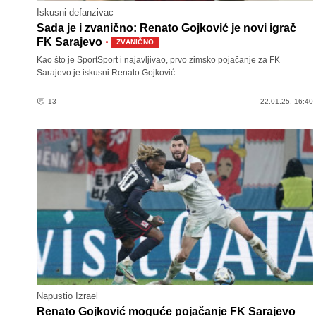
Iskusni defanzivac
Sada je i zvanično: Renato Gojković je novi igrač
·
FK Sarajevo
ZVANIČNO
Kao što je SportSport i najavljivao, prvo zimsko pojačanje za FK
Sarajevo je iskusni Renato Gojković.
13
22.01.25. 16:40
Napustio Izrael
Renato Gojković moguće pojačanje FK Sarajevo