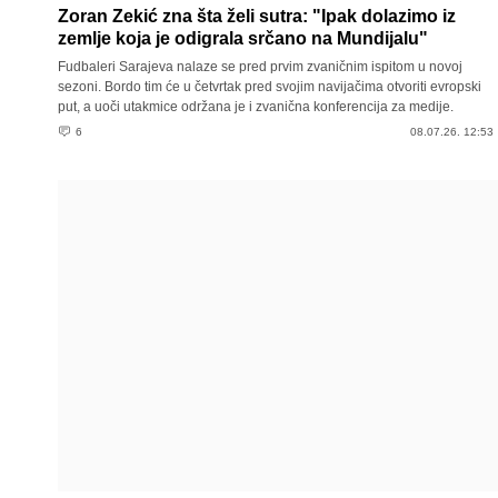
Zoran Zekić zna šta želi sutra: "Ipak dolazimo iz
zemlje koja je odigrala srčano na Mundijalu"
Fudbaleri Sarajeva nalaze se pred prvim zvaničnim ispitom u novoj
sezoni. Bordo tim će u četvrtak pred svojim navijačima otvoriti evropski
put, a uoči utakmice održana je i zvanična konferencija za medije.
6
08.07.26. 12:53