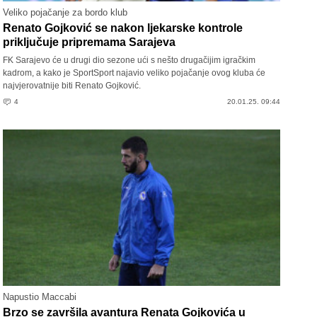
Veliko pojačanje za bordo klub
Renato Gojković se nakon ljekarske kontrole
priključuje pripremama Sarajeva
FK Sarajevo će u drugi dio sezone ući s nešto drugačijim igračkim
kadrom, a kako je SportSport najavio veliko pojačanje ovog kluba će
najvjerovatnije biti Renato Gojković.
4
20.01.25. 09:44
Napustio Maccabi
Brzo se završila avantura Renata Gojkovića u