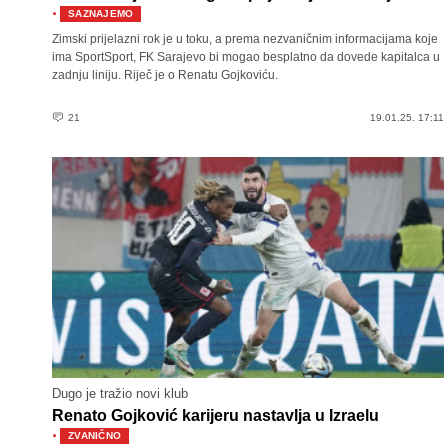
·
SAZNAJEMO
Zimski prijelazni rok je u toku, a prema nezvaničnim informacijama koje
ima SportSport, FK Sarajevo bi mogao besplatno da dovede kapitalca u
zadnju liniju. Riječ je o Renatu Gojkoviću.
21
19.01.25. 17:11
Dugo je tražio novi klub
Renato Gojković karijeru nastavlja u Izraelu
·
ZVANIČNO