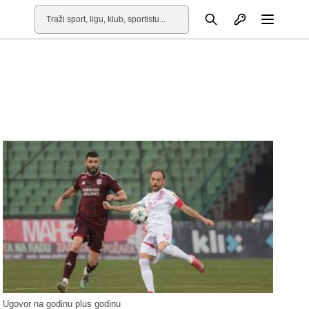
Otvori profil
Pretraga
Otvori
Ugovor na godinu plus godinu