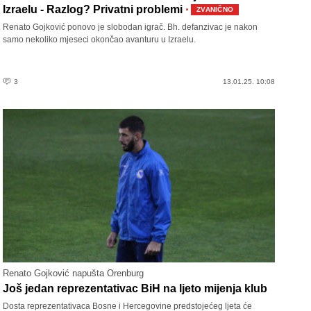
·
Izraelu - Razlog? Privatni problemi
ZVANIČNO
Renato Gojković ponovo je slobodan igrač. Bh. defanzivac je nakon
samo nekoliko mjeseci okončao avanturu u Izraelu.
3
13.01.25. 10:08
Renato Gojković napušta Orenburg
Još jedan reprezentativac BiH na ljeto mijenja klub
Dosta reprezentativaca Bosne i Hercegovine predstojećeg ljeta će