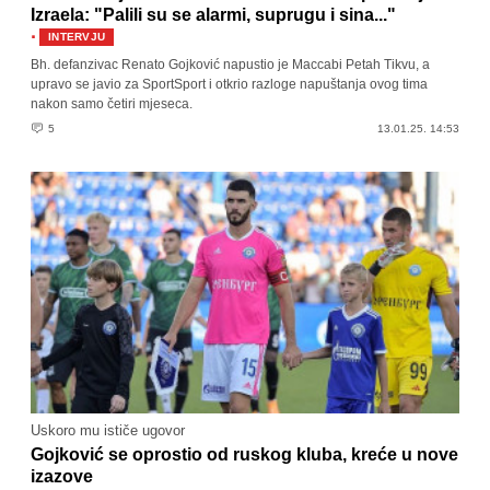
Izraela: "Palili su se alarmi, suprugu i sina..."
·
INTERVJU
Bh. defanzivac Renato Gojković napustio je Maccabi Petah Tikvu, a
upravo se javio za SportSport i otkrio razloge napuštanja ovog tima
nakon samo četiri mjeseca.
5
13.01.25. 14:53
Uskoro mu ističe ugovor
Gojković se oprostio od ruskog kluba, kreće u nove
izazove