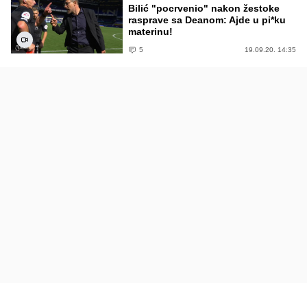
Bilić "pocrvenio" nakon žestoke
rasprave sa Deanom: Ajde u pi*ku
materinu!
5
19.09.20. 14:35