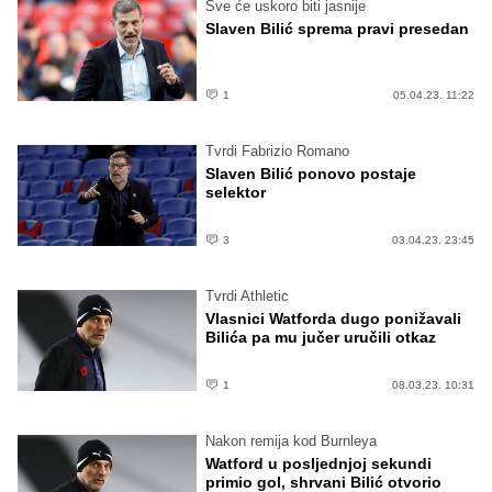
Sve će uskoro biti jasnije
Slaven Bilić sprema pravi presedan
1
05.04.23. 11:22
Tvrdi Fabrizio Romano
Slaven Bilić ponovo postaje
selektor
3
03.04.23. 23:45
Tvrdi Athletic
Vlasnici Watforda dugo ponižavali
Bilića pa mu jučer uručili otkaz
1
08.03.23. 10:31
Nakon remija kod Burnleya
Watford u posljednjoj sekundi
primio gol, shrvani Bilić otvorio