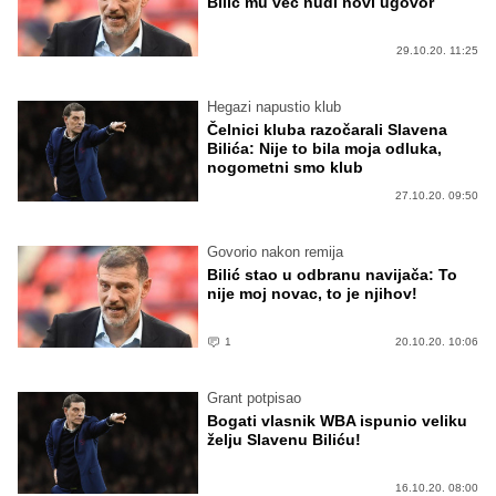
Bilić mu već nudi novi ugovor
29.10.20. 11:25
Hegazi napustio klub
Čelnici kluba razočarali Slavena
Bilića: Nije to bila moja odluka,
nogometni smo klub
27.10.20. 09:50
Govorio nakon remija
Bilić stao u odbranu navijača: To
nije moj novac, to je njihov!
1
20.10.20. 10:06
Grant potpisao
Bogati vlasnik WBA ispunio veliku
želju Slavenu Biliću!
16.10.20. 08:00