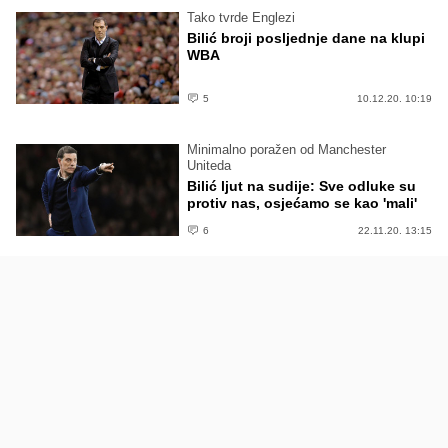
Tako tvrde Englezi
Bilić broji posljednje dane na klupi
WBA
5
10.12.20. 10:19
Minimalno poražen od Manchester
Uniteda
Bilić ljut na sudije: Sve odluke su
protiv nas, osjećamo se kao 'mali'
6
22.11.20. 13:15