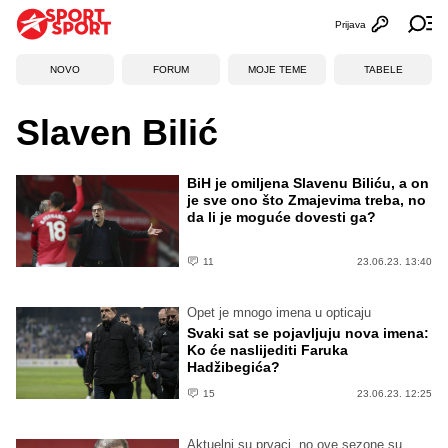
Prijava
Otvori profi
Ot
NOVO
FORUM
MOJE TEME
TABELE
Slaven Bilić
BiH je omiljena Slavenu Biliću, a on
je sve ono što Zmajevima treba, no
da li je moguće dovesti ga?
11
23.06.23. 13:40
Opet je mnogo imena u opticaju
Svaki sat se pojavljuju nova imena:
Ko će naslijediti Faruka
Hadžibegića?
15
23.06.23. 12:25
Aktuelni su prvaci, no ove sezone su