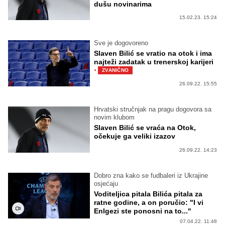
dušu novinarima
15.02.23. 15:24
Sve je dogovoreno
Slaven Bilić se vratio na otok i ima
najteži zadatak u trenerskoj karijeri
·
ZVANIČNO
26.09.22. 15:55
Hrvatski stručnjak na pragu dogovora sa
novim klubom
Slaven Bilić se vraća na Otok,
očekuje ga veliki izazov
26.09.22. 14:23
Dobro zna kako se fudbaleri iz Ukrajine
osjećaju
Voditeljica pitala Bilića pitala za
ratne godine, a on poručio: "I vi
Enlgezi ste ponosni na to..."
07.04.22. 11:48