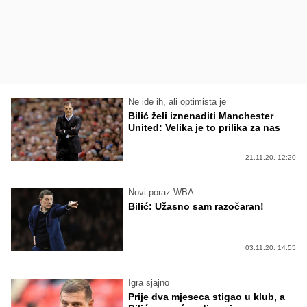
Ne ide ih, ali optimista je
Bilić želi iznenaditi Manchester
United: Velika je to prilika za nas
21.11.20. 12:20
Novi poraz WBA
Bilić: Užasno sam razočaran!
03.11.20. 14:55
Igra sjajno
Prije dva mjeseca stigao u klub, a