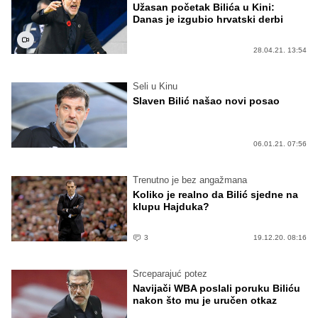
Užasan početak Bilića u Kini:
Danas je izgubio hrvatski derbi
28.04.21. 13:54
Seli u Kinu
Slaven Bilić našao novi posao
06.01.21. 07:56
Trenutno je bez angažmana
Koliko je realno da Bilić sjedne na
klupu Hajduka?
3
19.12.20. 08:16
Srceparajuć potez
Navijači WBA poslali poruku Biliću
nakon što mu je uručen otkaz