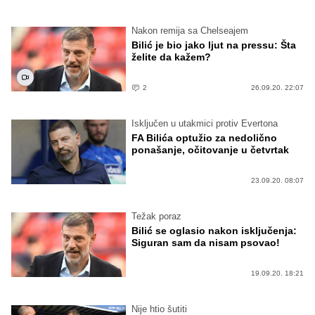
Nakon remija sa Chelseajem
Bilić je bio jako ljut na pressu: Šta
želite da kažem?
2
26.09.20. 22:07
Isključen u utakmici protiv Evertona
FA Bilića optužio za nedolično
ponašanje, očitovanje u četvrtak
23.09.20. 08:07
Težak poraz
Bilić se oglasio nakon isključenja:
Siguran sam da nisam psovao!
19.09.20. 18:21
Nije htio šutiti