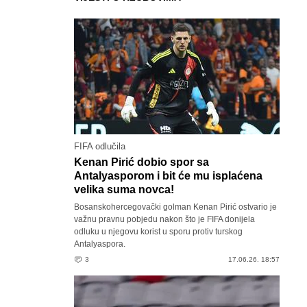
FIFA odlučila
Kenan Pirić dobio spor sa
Antalyasporom i bit će mu isplaćena
velika suma novca!
Bosanskohercegovački golman Kenan Pirić ostvario je
važnu pravnu pobjedu nakon što je FIFA donijela
odluku u njegovu korist u sporu protiv turskog
Antalyaspora.
3
17.06.26. 18:57