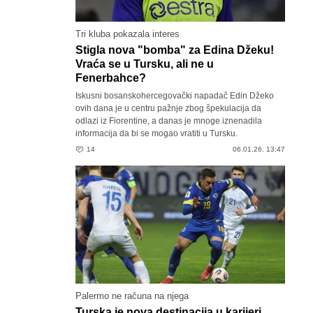
Tri kluba pokazala interes
Stigla nova "bomba" za Edina Džeku!
Vraća se u Tursku, ali ne u
Fenerbahce?
Iskusni bosanskohercegovački napadač Edin Džeko
ovih dana je u centru pažnje zbog špekulacija da
odlazi iz Fiorentine, a danas je mnoge iznenadila
informacija da bi se mogao vratiti u Tursku.
14
06.01.26. 13:47
Palermo ne računa na njega
Turska je nova destinacija u karijeri