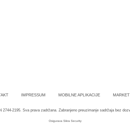
TAKT
IMPRESSUM
MOBILNE APLIKACIJE
MARKET
SN 2744-2195. Sva prava zadržana. Zabranjeno preuzimanje sadržaja bez doz
Osigurava
Sikra Security