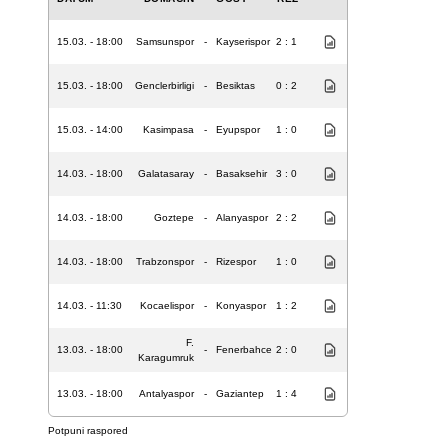
15.03. - 18:00
Samsunspor
-
Kayserispor
2 : 1
15.03. - 18:00
Genclerbirligi
-
Besiktas
0 : 2
15.03. - 14:00
Kasimpasa
-
Eyupspor
1 : 0
14.03. - 18:00
Galatasaray
-
Basaksehir
3 : 0
14.03. - 18:00
Goztepe
-
Alanyaspor
2 : 2
14.03. - 18:00
Trabzonspor
-
Rizespor
1 : 0
14.03. - 11:30
Kocaelispor
-
Konyaspor
1 : 2
F.
13.03. - 18:00
-
Fenerbahce
2 : 0
Karagumruk
13.03. - 18:00
Antalyaspor
-
Gaziantep
1 : 4
Potpuni raspored