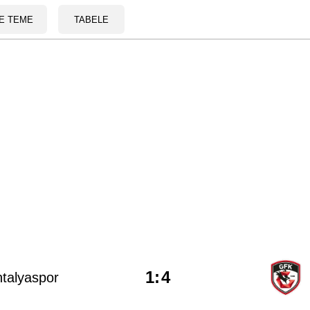
E TEME
TABELE
1
:
4
talyaspor