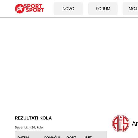
NOVO
FORUM
MOJ
REZULTATI KOLA
An
Super Lig - 26. kolo
DATUM
DOMAĆIN
GOST
REZ