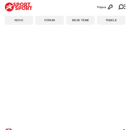
Prijava
Otvori profi
Ot
NOVO
FORUM
MOJE TEME
TABELE