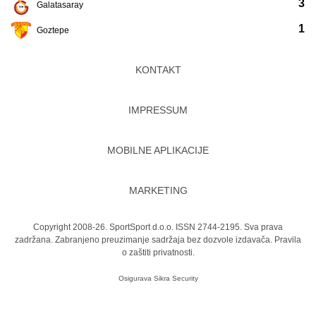
3
Galatasaray
1
Goztepe
KONTAKT
IMPRESSUM
MOBILNE APLIKACIJE
MARKETING
Copyright 2008-26. SportSport d.o.o. ISSN 2744-2195. Sva prava
zadržana. Zabranjeno preuzimanje sadržaja bez dozvole izdavača.
Pravila
o zaštiti privatnosti.
Osigurava
Sikra Security