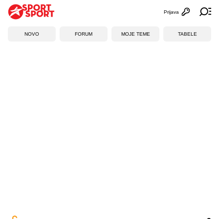
Prijava
Otvori profi
Ot
NOVO
FORUM
MOJE TEME
TABELE