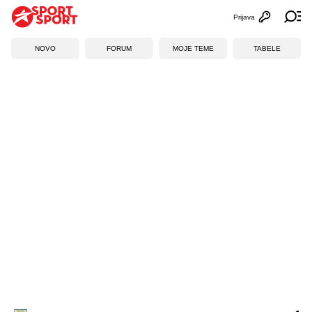
Prijava
Otvori profi
Ot
NOVO
FORUM
MOJE TEME
TABELE