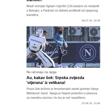
Mladi veznjak Ognjen Ugrešić (19) karijeru će nastaviti
u Bologni, a Partizan će debelo profitirati od njegovog
transfera.
09.07.26. 19:39
Ne računaju na njega
Au, kakav šok: Srpska zvijezda
'otjerana' iz velikana!
Pravo šok doživio je fenomenalni srpski golman Vanja
Milinković-Savić. Njega je Napoli prekrižio iz planova
za narednu sezonu i to mu je već saopšteno.
20.06.26. 13:08