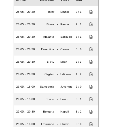
26.05. - 20:30
Inter
-
Empoli
2 : 1
26.05. - 20:30
Roma
-
Parma
2 : 1
26.05. - 20:30
Atalanta
-
Sassuolo
3 : 1
26.05. - 20:30
Fiorentina
-
Genoa
0 : 0
26.05. - 20:30
SPAL
-
Milan
2 : 3
26.05. - 20:30
Cagliari
-
Udinese
1 : 2
26.05. - 18:00
Sampdoria
-
Juventus
2 : 0
26.05. - 15:00
Torino
-
Lazio
3 : 1
25.05. - 20:30
Bologna
-
Napoli
3 : 2
25.05. - 18:00
Frosinone
-
Chievo
0 : 0