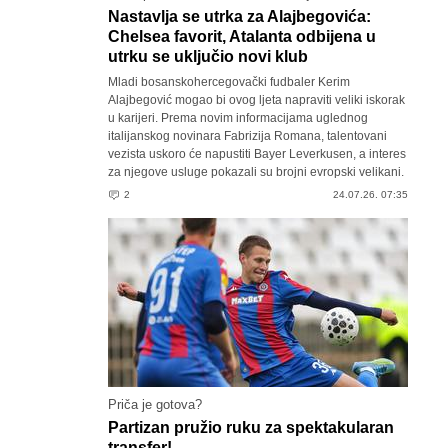
Nastavlja se utrka za Alajbegovića:
Chelsea favorit, Atalanta odbijena u
utrku se uključio novi klub
Mladi bosanskohercegovački fudbaler Kerim
Alajbegović mogao bi ovog ljeta napraviti veliki iskorak
u karijeri. Prema novim informacijama uglednog
italijanskog novinara Fabrizija Romana, talentovani
vezista uskoro će napustiti Bayer Leverkusen, a interes
za njegove usluge pokazali su brojni evropski velikani.
2
24.07.26. 07:35
Priča je gotova?
Partizan pružio ruku za spektakularan
transfer!