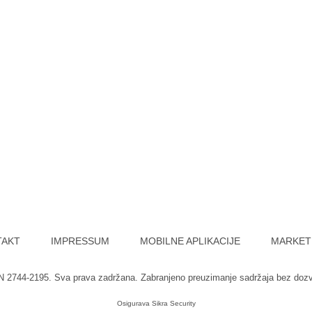
TAKT
IMPRESSUM
MOBILNE APLIKACIJE
MARKET
SN 2744-2195. Sva prava zadržana. Zabranjeno preuzimanje sadržaja bez doz
Osigurava
Sikra Security