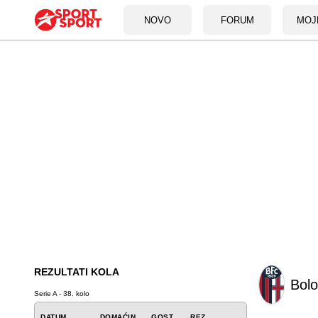
NOVO
FORUM
MOJ
REZULTATI KOLA
Bol
Serie A - 38. kolo
DATUM
DOMAĆIN
GOST
REZ