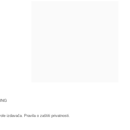
ING
vole izdavača.
Pravila o zaštiti privatnosti.