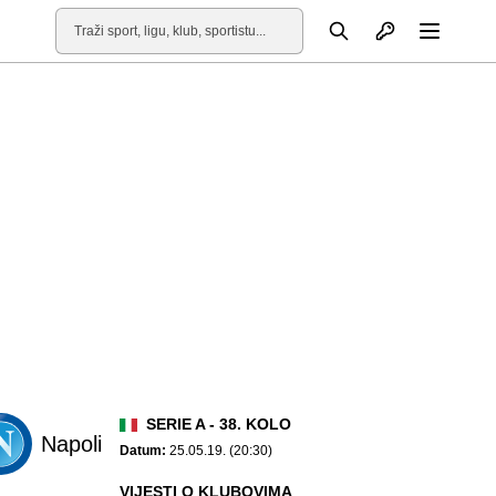
Otvori profil
Pretraga
Otvori
SERIE A - 38. KOLO
Napoli
Datum:
25.05.19. (20:30)
VIJESTI O KLUBOVIMA