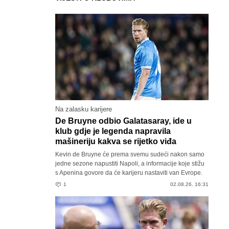
Na zalasku karijere
De Bruyne odbio Galatasaray, ide u
klub gdje je legenda napravila
mašineriju kakva se rijetko viđa
Kevin de Bruyne će prema svemu sudeći nakon samo
jedne sezone napustiti Napoli, a informacije koje stižu
s Apenina govore da će karijeru nastaviti van Evrope.
1
02.08.26. 16:31