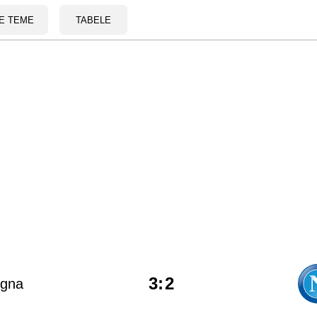
E TEME
TABELE
3
:
2
ogna