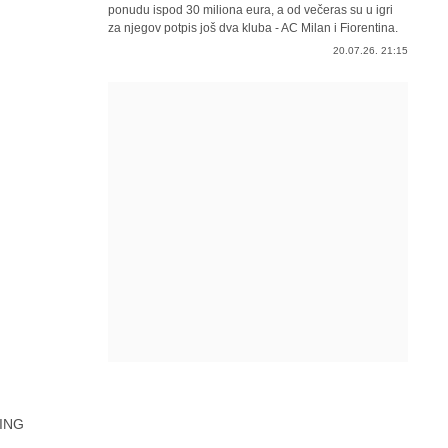
ponudu ispod 30 miliona eura, a od večeras su u igri
za njegov potpis još dva kluba - AC Milan i Fiorentina.
20.07.26. 21:15
ING