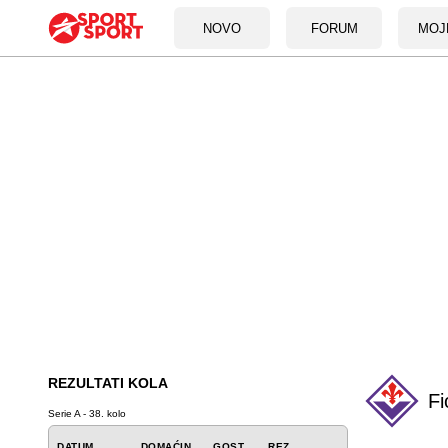
NOVO
FORUM
MOJ
REZULTATI KOLA
Fi
Serie A - 38. kolo
DATUM
DOMAĆIN
GOST
REZ