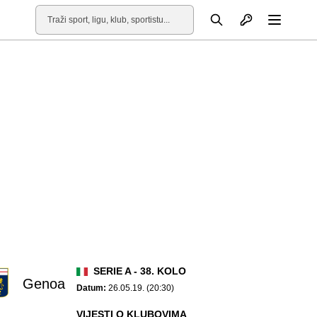
Otvori profil
Pretraga
Otvori
SERIE A - 38. KOLO
Genoa
Datum:
26.05.19. (20:30)
VIJESTI O KLUBOVIMA