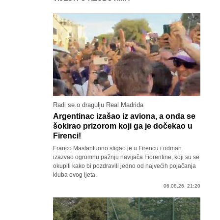
Radi se.o dragulju Real Madrida
Argentinac izašao iz aviona, a onda se
šokirao prizorom koji ga je dočekao u
Firenci!
Franco Mastantuono stigao je u Firencu i odmah
izazvao ogromnu pažnju navijača Fiorentine, koji su se
okupili kako bi pozdravili jedno od najvećih pojačanja
kluba ovog ljeta.
06.08.26. 21:20