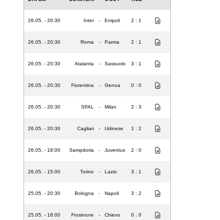
26.05. - 20:30
Inter
-
Empoli
2 : 1
26.05. - 20:30
Roma
-
Parma
2 : 1
26.05. - 20:30
Atalanta
-
Sassuolo
3 : 1
26.05. - 20:30
Fiorentina
-
Genoa
0 : 0
26.05. - 20:30
SPAL
-
Milan
2 : 3
26.05. - 20:30
Cagliari
-
Udinese
1 : 2
26.05. - 18:00
Sampdoria
-
Juventus
2 : 0
26.05. - 15:00
Torino
-
Lazio
3 : 1
25.05. - 20:30
Bologna
-
Napoli
3 : 2
25.05. - 18:00
Frosinone
-
Chievo
0 : 0