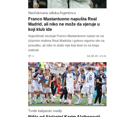
Neočekivana odluka Argentinca
Franco Mastantuono napušta Real
Madrid, ali niko ne može da vjeruje u
koji klub ide
Argentinski veznjak Franco Mastantuono nalazi se na
izlaznim vratima Real Madrida i gotovo sigurno ide na
posudbu, ali niko ni slutio nije koji klub će na kraju
izabrati.
1
04.08.26. 13:41
Tvrde italijanski mediji
Ništa od Atalante! Kerim Alajbegović