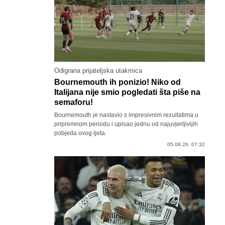
Odigrana prijateljska utakmica
Bournemouth ih ponizio! Niko od
Italijana nije smio pogledati šta piše na
semaforu!
Bournemouth je nastavio s impresivnim rezultatima u
pripremnom periodu i upisao jednu od najuvjerljivijih
pobjeda ovog ljeta.
05.08.26. 07:32