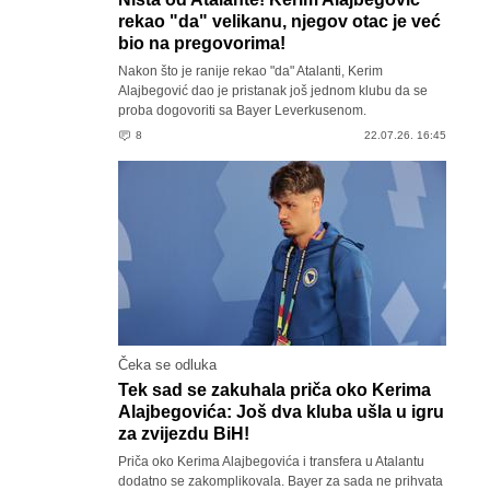
rekao "da" velikanu, njegov otac je već
bio na pregovorima!
Nakon što je ranije rekao "da" Atalanti, Kerim
Alajbegović dao je pristanak još jednom klubu da se
proba dogovoriti sa Bayer Leverkusenom.
8
22.07.26. 16:45
Čeka se odluka
Tek sad se zakuhala priča oko Kerima
Alajbegovića: Još dva kluba ušla u igru
za zvijezdu BiH!
Priča oko Kerima Alajbegovića i transfera u Atalantu
dodatno se zakomplikovala. Bayer za sada ne prihvata