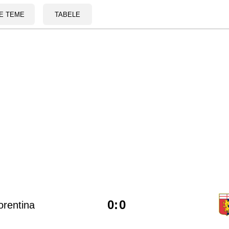
E TEME
TABELE
0
:
0
orentina