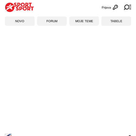
Prijava
Otvori profi
Ot
NOVO
FORUM
MOJE TEME
TABELE