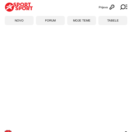
Prijava
Otvori profi
Ot
NOVO
FORUM
MOJE TEME
TABELE