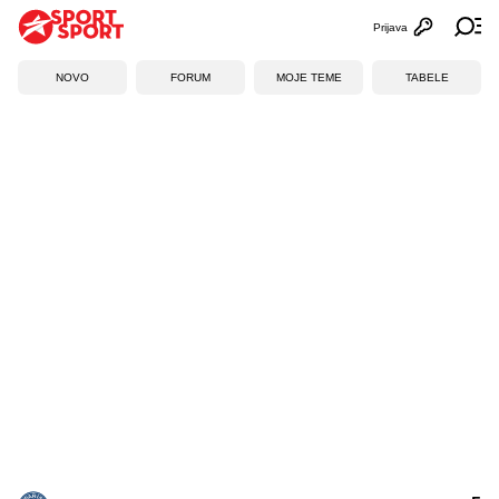
Prijava
Otvori profi
Ot
NOVO
FORUM
MOJE TEME
TABELE