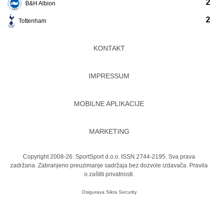
2
B&H Albion
2
Tottenham
KONTAKT
IMPRESSUM
MOBILNE APLIKACIJE
MARKETING
Copyright 2008-26. SportSport d.o.o. ISSN 2744-2195. Sva prava
zadržana. Zabranjeno preuzimanje sadržaja bez dozvole izdavača.
Pravila
o zaštiti privatnosti.
Osigurava
Sikra Security