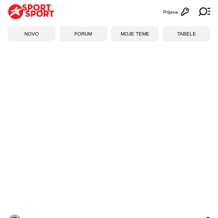
Prijava
Otvori profi
Ot
NOVO
FORUM
MOJE TEME
TABELE