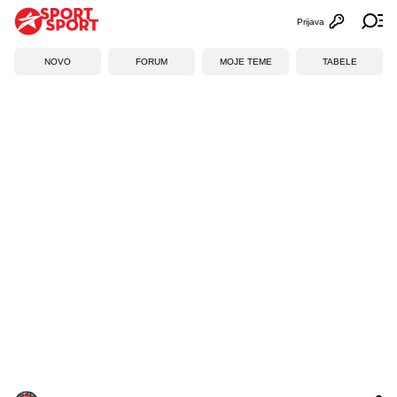
Prijava
Otvori profi
Ot
NOVO
FORUM
MOJE TEME
TABELE